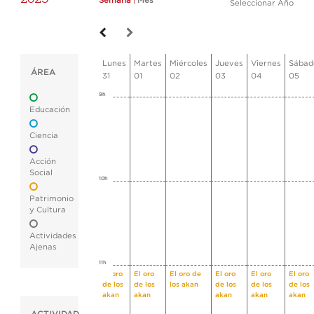
Semana
|
Mes
Seleccionar Año
Lunes
Martes
Miércoles
Jueves
Viernes
Sábad
ÁREA
31
01
02
03
04
05
9h
Educación
Ciencia
Acción
Social
10h
Patrimonio
y Cultura
Actividades
Ajenas
11h
El oro
El oro
El oro de
El oro
El oro
El oro
de los
de los
los akan
de los
de los
de los
akan
akan
akan
akan
akan