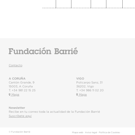
Contacto
A CORUÑA
VIGO
Cantón Grande, 9
Policarpo Sanz, 31
15003
,
A Coruña
36202
,
Vigo
T.
+34 981 22 15 25
T.
+34 986 11 02 20
Mapa
Mapa
Newsletter
Recibe en tu correo toda la actualidad de la Fundación Barrié
Suscríbete aquí
© Fundación Barrié
Mapa web
·
Aviso legal
·
Política de Cookies
·