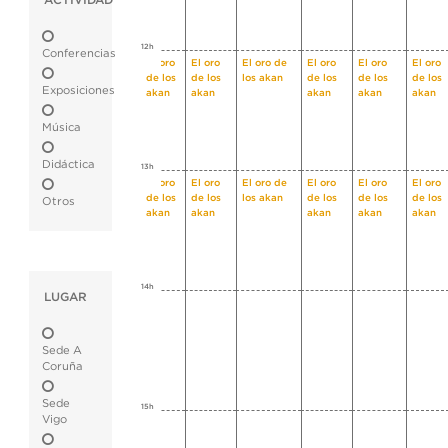
ACTIVIDAD
12h
Conferencias
El oro
El oro
El oro de
El oro
El oro
El oro
de los
de los
los akan
de los
de los
de los
Exposiciones
akan
akan
akan
akan
akan
Música
Didáctica
13h
El oro
El oro
El oro de
El oro
El oro
El oro
de los
de los
los akan
de los
de los
de los
Otros
akan
akan
akan
akan
akan
14h
LUGAR
Sede A
Coruña
Sede
15h
Vigo