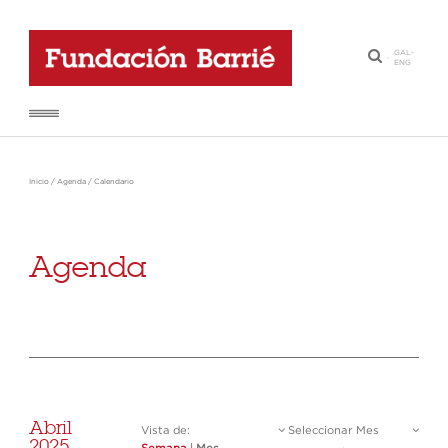
GAL
-
·
ENG
Inicio
/
Agenda
/
Calendario
Agenda
Abril
Vista de:
Seleccionar Mes
2025