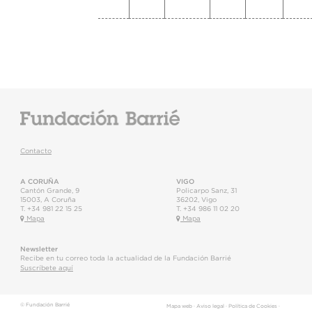
Contacto
A CORUÑA
VIGO
Cantón Grande, 9
Policarpo Sanz, 31
15003
,
A Coruña
36202
,
Vigo
T.
+34 981 22 15 25
T.
+34 986 11 02 20
Mapa
Mapa
Newsletter
Recibe en tu correo toda la actualidad de la Fundación Barrié
Suscríbete aquí
© Fundación Barrié
Mapa web
·
Aviso legal
·
Política de Cookies
·