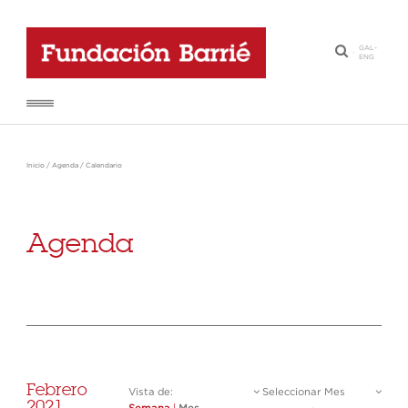
GAL
-
·
ENG
Inicio
/
Agenda
/
Calendario
Agenda
Febrero
Vista de:
Seleccionar Mes
2021