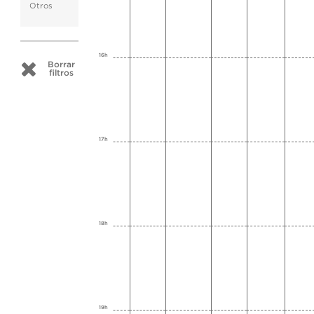
Otros
16h
Borrar
filtros
17h
18h
19h