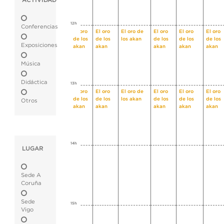
ACTIVIDAD
12h
Conferencias
El oro
El oro
El oro de
El oro
El oro
El oro
de los
de los
los akan
de los
de los
de los
Exposiciones
akan
akan
akan
akan
akan
Música
Didáctica
13h
El oro
El oro
El oro de
El oro
El oro
El oro
de los
de los
los akan
de los
de los
de los
Otros
akan
akan
akan
akan
akan
14h
LUGAR
Sede A
Coruña
Sede
15h
Vigo