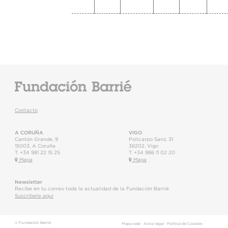
Contacto
A CORUÑA
VIGO
Cantón Grande, 9
Policarpo Sanz, 31
15003
,
A Coruña
36202
,
Vigo
T.
+34 981 22 15 25
T.
+34 986 11 02 20
Mapa
Mapa
Newsletter
Recibe en tu correo toda la actualidad de la Fundación Barrié
Suscríbete aquí
© Fundación Barrié
Mapa web
·
Aviso legal
·
Política de Cookies
·