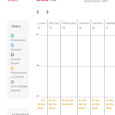
Semana
|
Mes
Seleccionar Año
Lunes
Martes
Miércoles
Jueves
Viernes
Sábad
ÁREA
12
13
14
15
16
17
9h
Educación
Ciencia
Acción
Social
10h
Patrimonio
y Cultura
Actividades
Ajenas
11h
El oro
El oro
El oro de
El oro
El oro
El oro
de los
de los
los akan
de los
de los
de los
akan
akan
akan
akan
akan