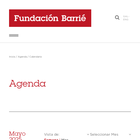
GAL
-
·
ENG
Inicio
/
Agenda
/
Calendario
Agenda
Mayo
Vista de:
Seleccionar Mes
2025