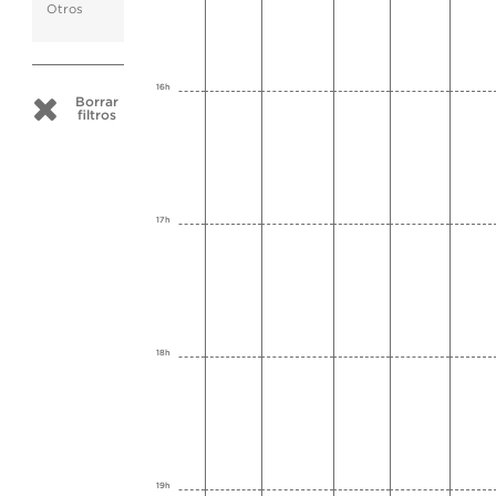
Otros
16h
Borrar
filtros
17h
18h
19h