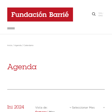
GAL
-
·
ENG
Inicio
/
Agenda
/
Calendario
Agenda
Ini 2024
Vista de:
Seleccionar Mes