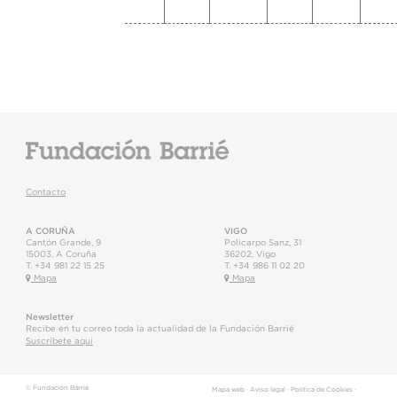
Contacto
A CORUÑA
VIGO
Cantón Grande, 9
Policarpo Sanz, 31
15003
,
A Coruña
36202
,
Vigo
T.
+34 981 22 15 25
T.
+34 986 11 02 20
Mapa
Mapa
Newsletter
Recibe en tu correo toda la actualidad de la Fundación Barrié
Suscríbete aquí
© Fundación Barrié
Mapa web
·
Aviso legal
·
Política de Cookies
·