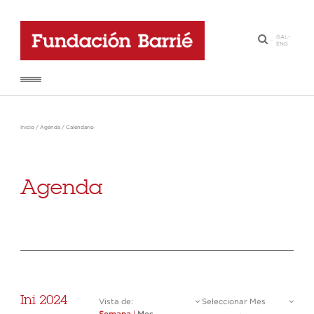
GAL
-
·
ENG
Inicio
/
Agenda
/
Calendario
Agenda
Ini 2024
Vista de:
Seleccionar Mes