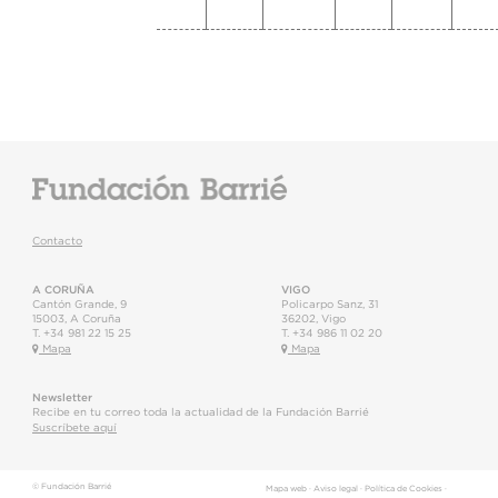
Contacto
A CORUÑA
VIGO
Cantón Grande, 9
Policarpo Sanz, 31
15003
,
A Coruña
36202
,
Vigo
T.
+34 981 22 15 25
T.
+34 986 11 02 20
Mapa
Mapa
Newsletter
Recibe en tu correo toda la actualidad de la Fundación Barrié
Suscríbete aquí
© Fundación Barrié
Mapa web
·
Aviso legal
·
Política de Cookies
·