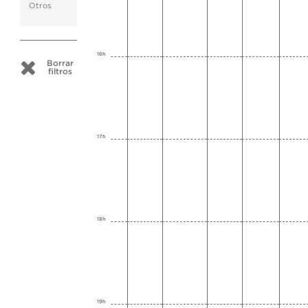
Otros
16h
Borrar
filtros
17h
18h
19h