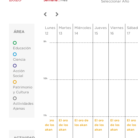
Semana
|
Mes
Seleccionar Año
Lunes
Martes
Miércoles
Jueves
Viernes
Sábad
ÁREA
12
13
14
15
16
17
9h
Educación
Ciencia
Acción
Social
10h
Patrimonio
y Cultura
Actividades
Ajenas
11h
El oro
El oro
El oro de
El oro
El oro
El oro
de los
de los
los akan
de los
de los
de los
akan
akan
akan
akan
akan