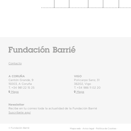
Contacto
A CORUÑA
VIGO
Cantón Grande, 9
Policarpo Sanz, 31
15003
,
A Coruña
36202
,
Vigo
T.
+34 981 22 15 25
T.
+34 986 11 02 20
Mapa
Mapa
Newsletter
Recibe en tu correo toda la actualidad de la Fundación Barrié
Suscríbete aquí
© Fundación Barrié
Mapa web
·
Aviso legal
·
Política de Cookies
·