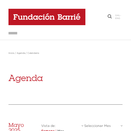
GAL
-
·
ENG
Inicio
/
Agenda
/
Calendario
Agenda
Mayo
Vista de:
Seleccionar Mes
2025