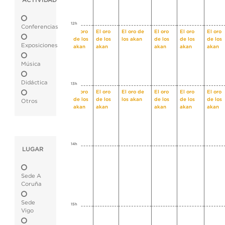
ACTIVIDAD
12h
Conferencias
El oro
El oro
El oro de
El oro
El oro
El oro
de los
de los
los akan
de los
de los
de los
Exposiciones
akan
akan
akan
akan
akan
Música
Didáctica
13h
El oro
El oro
El oro de
El oro
El oro
El oro
de los
de los
los akan
de los
de los
de los
Otros
akan
akan
akan
akan
akan
14h
LUGAR
Sede A
Coruña
Sede
15h
Vigo