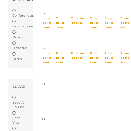
ACTIVIDAD
12h
Conferencias
El oro
El oro
El oro de
El oro
El oro
El oro
de los
de los
los akan
de los
de los
de los
Exposiciones
akan
akan
akan
akan
akan
Música
Didáctica
13h
El oro
El oro
El oro de
El oro
El oro
El oro
de los
de los
los akan
de los
de los
de los
Otros
akan
akan
akan
akan
akan
14h
LUGAR
Sede A
Coruña
Sede
15h
Vigo