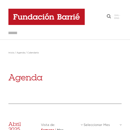
GAL
-
·
ENG
Inicio
/
Agenda
/
Calendario
Agenda
Abril
Vista de:
Seleccionar Mes
2025