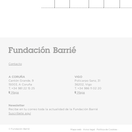
Contacto
A CORUÑA
VIGO
Cantón Grande, 9
Policarpo Sanz, 31
15003
,
A Coruña
36202
,
Vigo
T.
+34 981 22 15 25
T.
+34 986 11 02 20
Mapa
Mapa
Newsletter
Recibe en tu correo toda la actualidad de la Fundación Barrié
Suscríbete aquí
© Fundación Barrié
Mapa web
·
Aviso legal
·
Política de Cookies
·