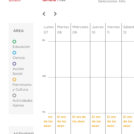
Semana
|
Mes
Seleccionar Año
Lunes
Martes
Miércoles
Jueves
Viernes
Sábad
ÁREA
07
08
09
10
11
12
9h
Educación
Ciencia
Acción
Social
10h
Patrimonio
y Cultura
Actividades
Ajenas
11h
El oro
El oro
El oro de
El oro
El oro
El oro
de los
de los
los akan
de los
de los
de los
akan
akan
akan
akan
akan