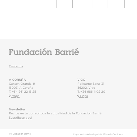
Contacto
A CORUÑA
VIGO
Cantón Grande, 9
Policarpo Sanz, 31
15003
,
A Coruña
36202
,
Vigo
T.
+34 981 22 15 25
T.
+34 986 11 02 20
Mapa
Mapa
Newsletter
Recibe en tu correo toda la actualidad de la Fundación Barrié
Suscríbete aquí
© Fundación Barrié
Mapa web
·
Aviso legal
·
Política de Cookies
·