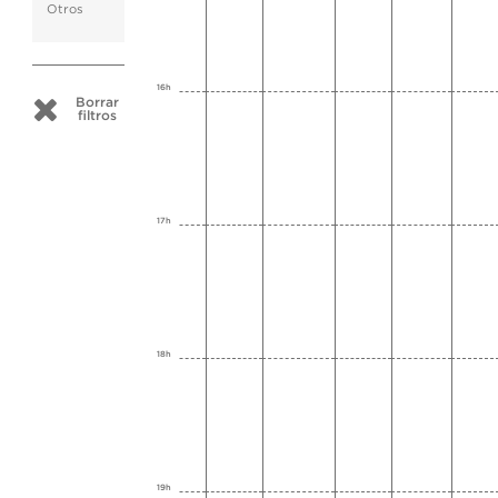
Otros
16h
Borrar
filtros
17h
18h
19h