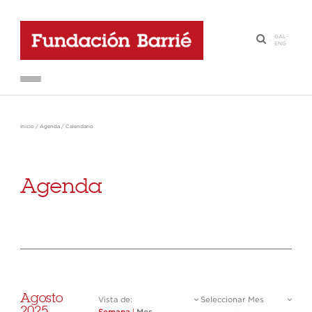
GAL
-
·
ENG
Inicio
/
Agenda
/
Calendario
Agenda
Agosto
Vista de:
Seleccionar Mes
2025