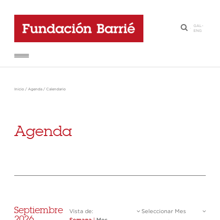
GAL
-
·
ENG
Inicio
/
Agenda
/
Calendario
Agenda
Septiembre
Vista de:
Seleccionar Mes
2026