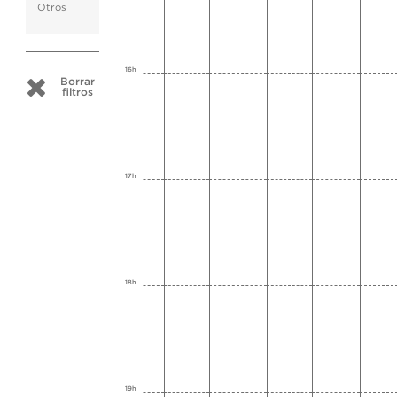
Otros
16h
Borrar
filtros
17h
18h
19h