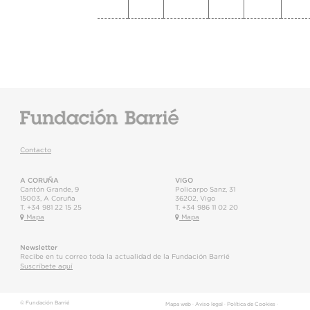
Contacto
A CORUÑA
VIGO
Cantón Grande, 9
Policarpo Sanz, 31
15003
,
A Coruña
36202
,
Vigo
T.
+34 981 22 15 25
T.
+34 986 11 02 20
Mapa
Mapa
Newsletter
Recibe en tu correo toda la actualidad de la Fundación Barrié
Suscríbete aquí
© Fundación Barrié
Mapa web
·
Aviso legal
·
Política de Cookies
·