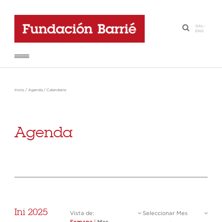
GAL
-
·
ENG
Inicio
/
Agenda
/
Calendario
Agenda
Ini 2025
Vista de:
Seleccionar Mes