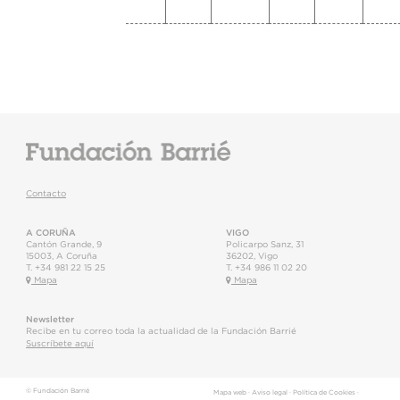
Contacto
A CORUÑA
VIGO
Cantón Grande, 9
Policarpo Sanz, 31
15003
,
A Coruña
36202
,
Vigo
T.
+34 981 22 15 25
T.
+34 986 11 02 20
Mapa
Mapa
Newsletter
Recibe en tu correo toda la actualidad de la Fundación Barrié
Suscríbete aquí
© Fundación Barrié
Mapa web
·
Aviso legal
·
Política de Cookies
·