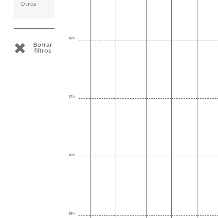
Otros
16h
Borrar
filtros
17h
18h
19h