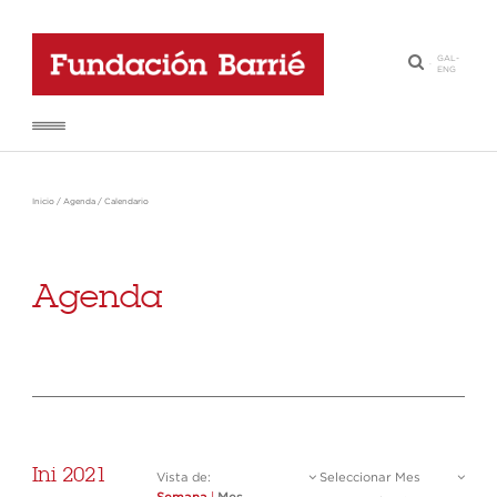
GAL
-
·
ENG
Inicio
/
Agenda
/
Calendario
Agenda
Ini 2021
Vista de:
Seleccionar Mes