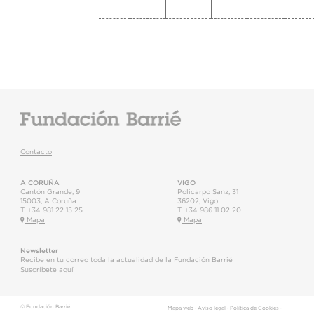
Contacto
A CORUÑA
VIGO
Cantón Grande, 9
Policarpo Sanz, 31
15003
,
A Coruña
36202
,
Vigo
T.
+34 981 22 15 25
T.
+34 986 11 02 20
Mapa
Mapa
Newsletter
Recibe en tu correo toda la actualidad de la Fundación Barrié
Suscríbete aquí
© Fundación Barrié
Mapa web
·
Aviso legal
·
Política de Cookies
·