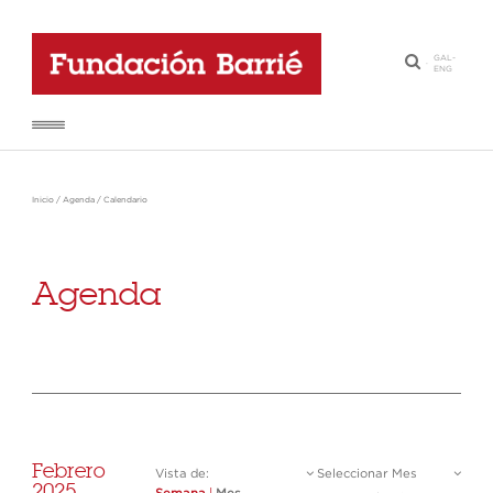
GAL
-
·
ENG
Inicio
/
Agenda
/
Calendario
Agenda
Febrero
Vista de:
Seleccionar Mes
2025