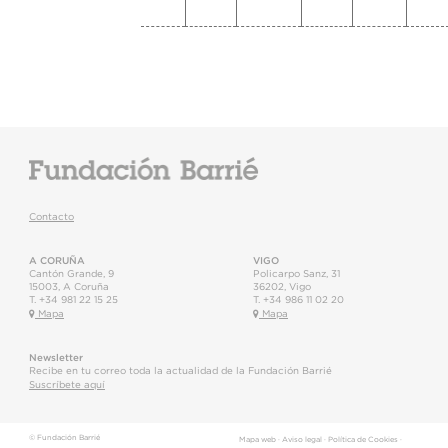
Contacto
A CORUÑA
VIGO
Cantón Grande, 9
Policarpo Sanz, 31
15003
,
A Coruña
36202
,
Vigo
T.
+34 981 22 15 25
T.
+34 986 11 02 20
Mapa
Mapa
Newsletter
Recibe en tu correo toda la actualidad de la Fundación Barrié
Suscríbete aquí
© Fundación Barrié
Mapa web
·
Aviso legal
·
Política de Cookies
·