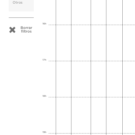
Otros
16h
Borrar
filtros
17h
18h
19h