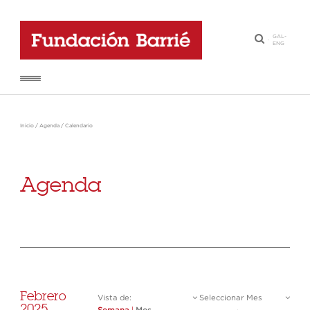
GAL
-
·
ENG
Inicio
/
Agenda
/
Calendario
Agenda
Febrero
Vista de:
Seleccionar Mes
2025