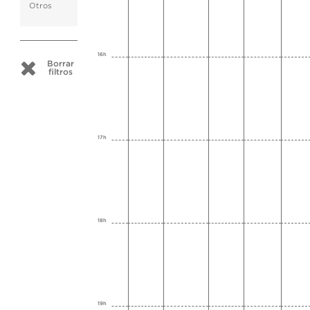
Otros
16h
Borrar
filtros
17h
18h
19h