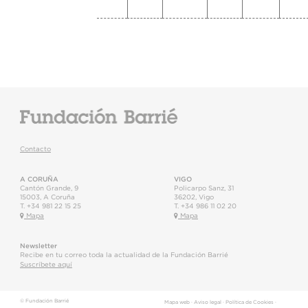
Contacto
A CORUÑA
VIGO
Cantón Grande, 9
Policarpo Sanz, 31
15003
,
A Coruña
36202
,
Vigo
T.
+34 981 22 15 25
T.
+34 986 11 02 20
Mapa
Mapa
Newsletter
Recibe en tu correo toda la actualidad de la Fundación Barrié
Suscríbete aquí
© Fundación Barrié
Mapa web
·
Aviso legal
·
Política de Cookies
·