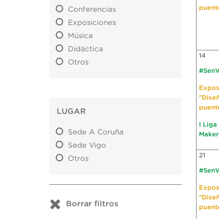
puent
Conferencias
Exposiciones
Música
Didáctica
14
Otros
#SenV
Expos
"Dise
puent
LUGAR
I Liga
Sede A Coruña
Maker
Sede Vigo
21
Otros
#SenV
Expos
"Dise
Borrar filtros
puent