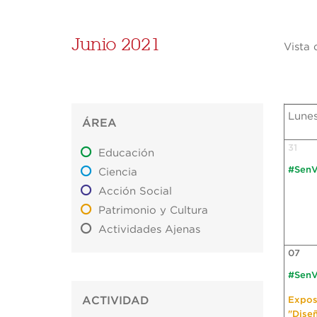
Junio 2021
Vista 
Lune
ÁREA
31
Educación
#SenV
Ciencia
Acción Social
Patrimonio y Cultura
Actividades Ajenas
07
#SenV
ACTIVIDAD
Expos
"Dise