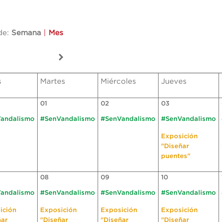
de:
Semana
|
Mes
s
Martes
Miércoles
Jueves
01
02
03
andalismo
#SenVandalismo
#SenVandalismo
#SenVandalismo
Exposición
"Diseñar
puentes"
08
09
10
andalismo
#SenVandalismo
#SenVandalismo
#SenVandalismo
ición
Exposición
Exposición
Exposición
ñar
"Diseñar
"Diseñar
"Diseñar