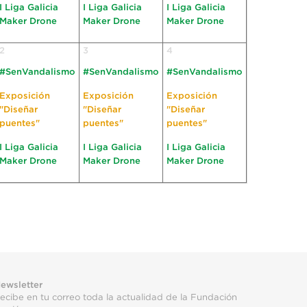
I Liga Galicia
I Liga Galicia
I Liga Galicia
Maker Drone
Maker Drone
Maker Drone
2
3
4
#SenVandalismo
#SenVandalismo
#SenVandalismo
Exposición
Exposición
Exposición
"Diseñar
"Diseñar
"Diseñar
puentes"
puentes"
puentes"
I Liga Galicia
I Liga Galicia
I Liga Galicia
Maker Drone
Maker Drone
Maker Drone
ewsletter
ecibe en tu correo toda la actualidad de la Fundación