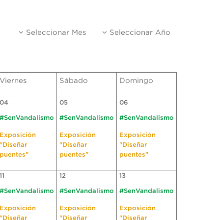
Seleccionar Mes
Seleccionar Año
Viernes
Sábado
Domingo
04
05
06
#SenVandalismo
#SenVandalismo
#SenVandalismo
Exposición
Exposición
Exposición
"Diseñar
"Diseñar
"Diseñar
puentes"
puentes"
puentes"
11
12
13
#SenVandalismo
#SenVandalismo
#SenVandalismo
Exposición
Exposición
Exposición
"Diseñar
"Diseñar
"Diseñar