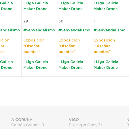
 Galicia
I Liga Galicia
I Liga Galicia
I Liga Galicia
 Drone
Maker Drone
Maker Drone
Maker Drone
29
30
1
andalismo
#SenVandalismo
#SenVandalismo
#SenVandalismo
ición
Exposición
Exposición
Exposición
ñar
"Diseñar
"Diseñar
"Diseñar
es"
puentes"
puentes"
puentes"
 Galicia
I Liga Galicia
I Liga Galicia
I Liga Galicia
 Drone
Maker Drone
Maker Drone
Maker Drone
A CORUÑA
VIGO
N
Cantón Grande, 9
Policarpo Sanz, 31
R