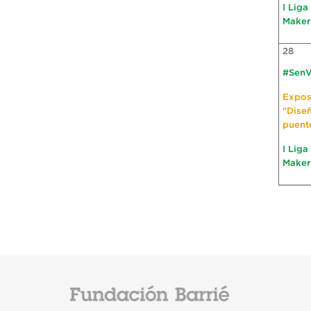
I Liga
Maker
28
#SenV
Expos
"Dise
puent
I Liga
Maker