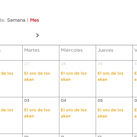
de:
Semana
|
Mes
s
Martes
Miércoles
Jueves
V
27
28
29
3
 de los
El oro de los
El oro de los
El oro de los
E
akan
akan
akan
a
03
04
05
0
 de los
El oro de los
El oro de los
El oro de los
E
akan
akan
akan
a