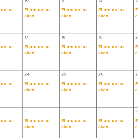
10
11
12
1
 de los
El oro de los
El oro de los
El oro de los
E
akan
akan
akan
a
17
18
19
2
 de los
El oro de los
El oro de los
El oro de los
E
akan
akan
akan
a
24
25
26
2
 de los
El oro de los
El oro de los
El oro de los
E
akan
akan
akan
a
1
2
3
4
 de los
El oro de los
El oro de los
El oro de los
E
akan
akan
akan
a