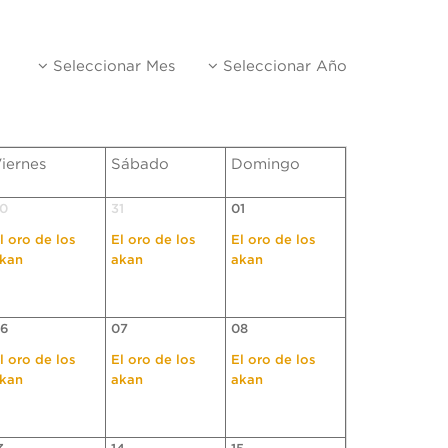
Seleccionar Mes
Seleccionar Año
iernes
Sábado
Domingo
0
31
01
l oro de los
El oro de los
El oro de los
kan
akan
akan
6
07
08
l oro de los
El oro de los
El oro de los
kan
akan
akan