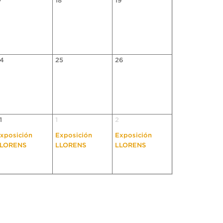
7
18
19
4
25
26
1
1
2
xposición
Exposición
Exposición
LORENS
LLORENS
LLORENS