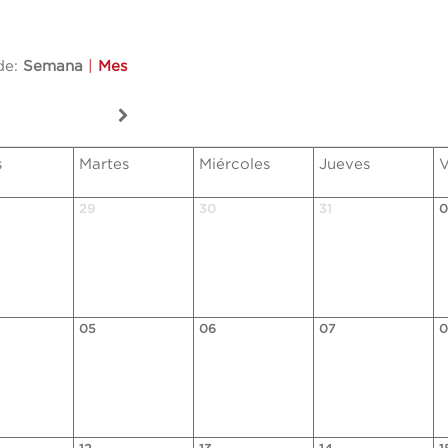
de:
Semana
|
Mes
s
Martes
Miércoles
Jueves
V
29
30
31
0
05
06
07
0