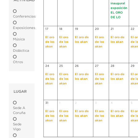
ACTIVIDAD
inaugural
exposición
EL ORO
Conferencias
DE LO
Exposiciones
17
18
19
20
21
22
El oro
El oro
El oro de
El oro
El oro de
El o
Música
de los
de los
los akan
de los
los akan
de l
akan
akan
akan
akan
Didáctica
Otros
24
25
26
27
28
29
El oro
El oro
El oro de
El oro
El oro de
El o
de los
de los
los akan
de los
los akan
de l
akan
akan
akan
akan
LUGAR
31
1
2
3
4
5
Sede A
El oro
El oro
El oro de
El oro
El oro de
El o
Coruña
de los
de los
los akan
de los
los akan
de l
akan
akan
akan
akan
Sede
Vigo