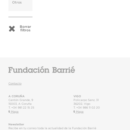
Otros
Borrar
filtros
Contacto
A CORUÑA
VIGO
Cantón Grande, 9
Policarpo Sanz, 31
15003
,
A Coruña
36202
,
Vigo
T.
+34 981 22 15 25
T.
+34 986 11 02 20
Mapa
Mapa
Newsletter
Recibe en tu correo toda la actualidad de la Fundación Barrié