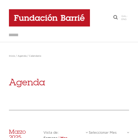
GAL
-
·
ENG
Inicio
/
Agenda
/
Calendario
Agenda
Marzo
Vista de:
Seleccionar Mes
2025