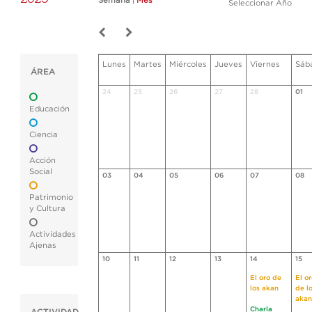
Semana
|
Mes
Seleccionar Año
Lunes
Martes
Miércoles
Jueves
Viernes
Sáb
ÁREA
24
25
26
27
28
01
Educación
Ciencia
Acción
Social
03
04
05
06
07
08
Patrimonio
y Cultura
Actividades
Ajenas
10
11
12
13
14
15
El oro de
El o
los akan
de l
akan
Charla