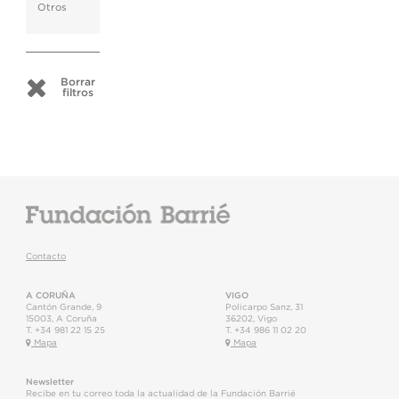
Otros
Borrar
filtros
Contacto
A CORUÑA
VIGO
Cantón Grande, 9
Policarpo Sanz, 31
15003
,
A Coruña
36202
,
Vigo
T.
+34 981 22 15 25
T.
+34 986 11 02 20
Mapa
Mapa
Newsletter
Recibe en tu correo toda la actualidad de la Fundación Barrié