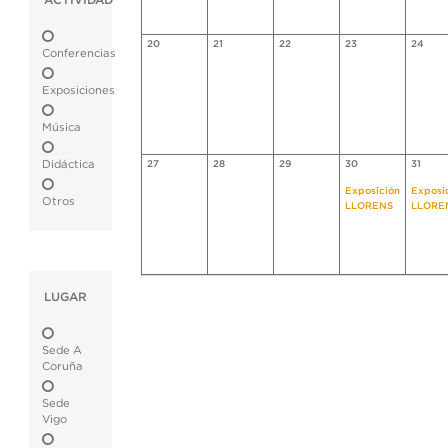
ACTIVIDAD
20
21
22
23
24
Conferencias
Exposiciones
Música
Didáctica
27
28
29
30
31
Exposición
Exposi
Otros
LLORENS
LLORE
LUGAR
Sede A
Coruña
Sede
Vigo