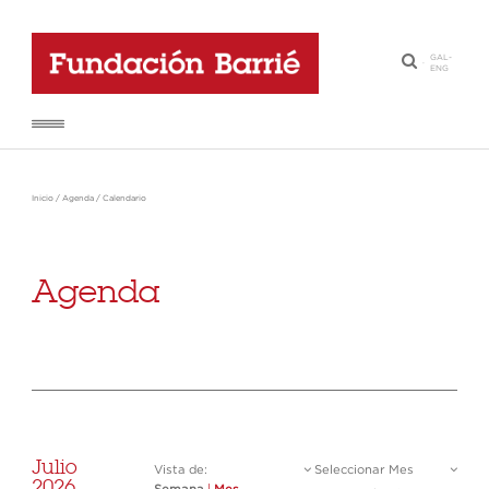
GAL
-
·
ENG
Inicio
/
Agenda
/
Calendario
Agenda
Julio
Vista de:
Seleccionar Mes
2026