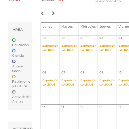
Semana
|
Mes
Seleccionar Año
Lunes
Martes
Miércoles
Jueves
Vierne
ÁREA
29
30
01
02
03
Educación
Exposición
Exposición
Exposición
Exposición
Exposi
LALIQUE
LALIQUE
LALIQUE
LALIQUE
LALIQ
Ciencia
Acción
Social
06
07
08
09
10
Exposición
Exposición
Exposición
Exposición
Exposi
Patrimonio
LALIQUE
LALIQUE
LALIQUE
LALIQUE
LALIQ
y Cultura
Actividades
Ajenas
13
14
15
16
17