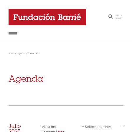
GAL
-
·
ENG
Inicio
/
Agenda
/
Calendario
Agenda
Julio
Vista de:
Seleccionar Mes
2025