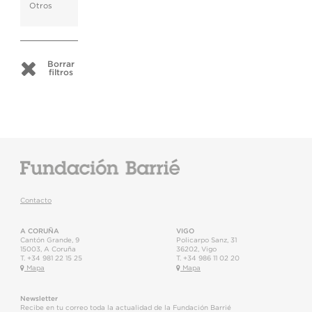
Otros
Borrar
filtros
Contacto
A CORUÑA
VIGO
Cantón Grande, 9
Policarpo Sanz, 31
15003
,
A Coruña
36202
,
Vigo
T.
+34 981 22 15 25
T.
+34 986 11 02 20
Mapa
Mapa
Newsletter
Recibe en tu correo toda la actualidad de la Fundación Barrié