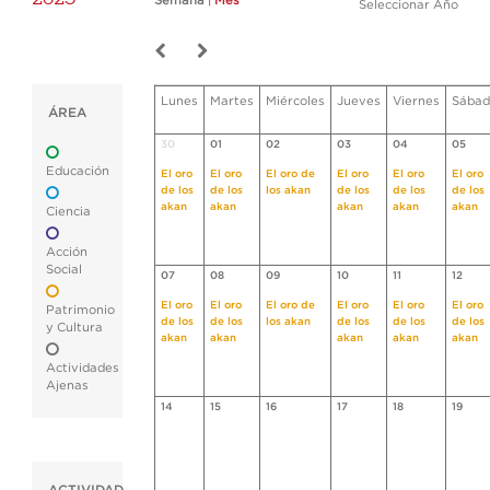
Semana
|
Mes
Seleccionar Año
Lunes
Martes
Miércoles
Jueves
Viernes
Sábad
ÁREA
30
01
02
03
04
05
Educación
El oro
El oro
El oro de
El oro
El oro
El oro
de los
de los
los akan
de los
de los
de los
akan
akan
akan
akan
akan
Ciencia
Acción
Social
07
08
09
10
11
12
El oro
El oro
El oro de
El oro
El oro
El oro
Patrimonio
de los
de los
los akan
de los
de los
de los
y Cultura
akan
akan
akan
akan
akan
Actividades
Ajenas
14
15
16
17
18
19