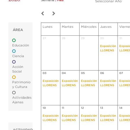
Semana
|
Mes
Seleccionar Año
Lunes
Martes
Miércoles
Jueves
Vierne
ÁREA
27
28
29
30
31
Educación
Exposición
Exposi
LLORENS
LLORE
Ciencia
Acción
Social
03
04
05
06
07
Exposición
Exposición
Exposición
Exposición
Exposi
Patrimonio
LLORENS
LLORENS
LLORENS
LLORENS
LLORE
y Cultura
Actividades
Ajenas
10
11
12
13
14
Exposición
Exposición
Exposición
Exposición
Exposi
LLORENS
LLORENS
LLORENS
LLORENS
LLORE