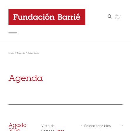
GAL
-
·
ENG
Inicio
/
Agenda
/
Calendario
Agenda
Agosto
Vista de:
Seleccionar Mes
2026