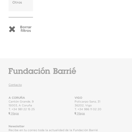
Otros
Borrar
filtros
Contacto
A CORUÑA
VIGO
Cantón Grande, 9
Policarpo Sanz, 31
15003
,
A Coruña
36202
,
Vigo
T.
+34 981 22 15 25
T.
+34 986 11 02 20
Mapa
Mapa
Newsletter
Recibe en tu correo toda la actualidad de la Fundación Barrié