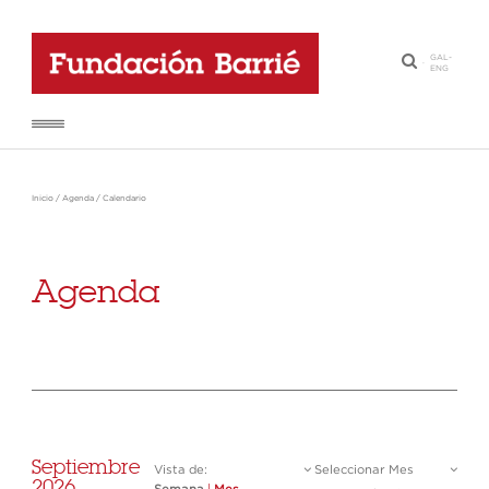
GAL
-
·
ENG
Inicio
/
Agenda
/
Calendario
Agenda
Septiembre
Vista de:
Seleccionar Mes
2026