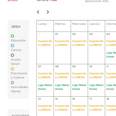
Semana
|
Mes
Seleccionar Año
Lunes
Martes
Miércoles
Jueves
Vierne
ÁREA
31
01
02
03
04
Educación
Exposición
Exposición
Exposición
Exposición
Exposi
LLORENS
LLORENS
LLORENS
LLORENS
LLORE
Ciencia
Liga M
Drone
Acción
Social
07
08
09
10
11
Patrimonio
Exposición
Exposición
Exposición
Exposición
Exposi
y Cultura
LLORENS
LLORENS
LLORENS
LLORENS
LLORE
Liga Maker
Liga Maker
Liga Maker
Liga Maker
Liga M
Actividades
Drone
Drone
Drone
Drone
Drone
Ajenas
14
15
16
17
18
Exposición
Exposición
Exposición
Exposición
Exposi
LLORENS
LLORENS
LLORENS
LLORENS
LLORE