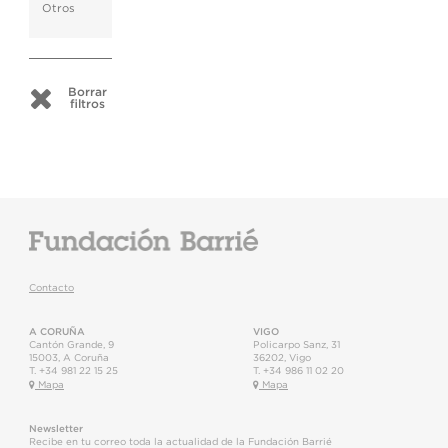
Otros
Borrar
filtros
Contacto
A CORUÑA
VIGO
Cantón Grande, 9
Policarpo Sanz, 31
15003
,
A Coruña
36202
,
Vigo
T.
+34 981 22 15 25
T.
+34 986 11 02 20
Mapa
Mapa
Newsletter
Recibe en tu correo toda la actualidad de la Fundación Barrié