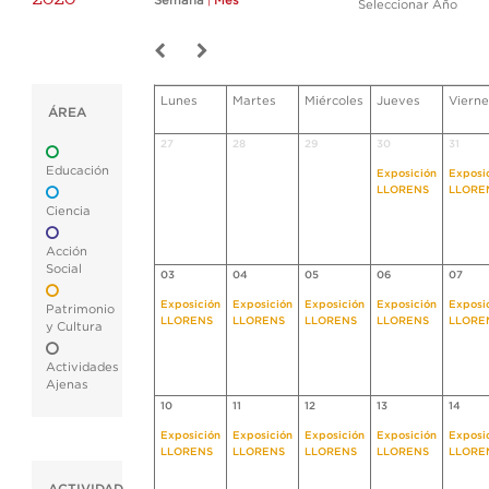
Semana
|
Mes
Seleccionar Año
Lunes
Martes
Miércoles
Jueves
Vierne
ÁREA
27
28
29
30
31
Educación
Exposición
Exposi
LLORENS
LLORE
Ciencia
Acción
Social
03
04
05
06
07
Exposición
Exposición
Exposición
Exposición
Exposi
Patrimonio
LLORENS
LLORENS
LLORENS
LLORENS
LLORE
y Cultura
Actividades
Ajenas
10
11
12
13
14
Exposición
Exposición
Exposición
Exposición
Exposi
LLORENS
LLORENS
LLORENS
LLORENS
LLORE