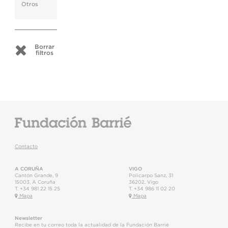
Otros
Borrar
filtros
Contacto
A CORUÑA
VIGO
Cantón Grande, 9
Policarpo Sanz, 31
15003
,
A Coruña
36202
,
Vigo
T.
+34 981 22 15 25
T.
+34 986 11 02 20
Mapa
Mapa
Newsletter
Recibe en tu correo toda la actualidad de la Fundación Barrié