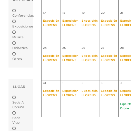
ACTIVIDAD
17
18
19
20
21
Conferencias
Exposición
Exposición
Exposición
Exposición
Exposi
LLORENS
LLORENS
LLORENS
LLORENS
LLORE
Exposiciones
Música
Didáctica
24
25
26
27
28
Exposición
Exposición
Exposición
Exposición
Exposi
Otros
LLORENS
LLORENS
LLORENS
LLORENS
LLORE
31
1
2
3
4
LUGAR
Exposición
Exposición
Exposición
Exposición
Exposi
LLORENS
LLORENS
LLORENS
LLORENS
LLORE
Sede A
Liga M
Coruña
Drone
Sede
Vigo