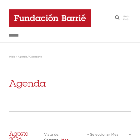
GAL
-
·
ENG
Inicio
/
Agenda
/
Calendario
Agenda
Agosto
Vista de:
Seleccionar Mes
2026