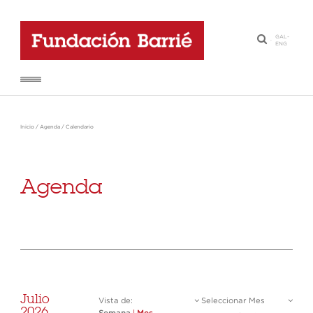
GAL
-
·
ENG
Inicio
/
Agenda
/
Calendario
Agenda
Julio
Vista de:
Seleccionar Mes
2026