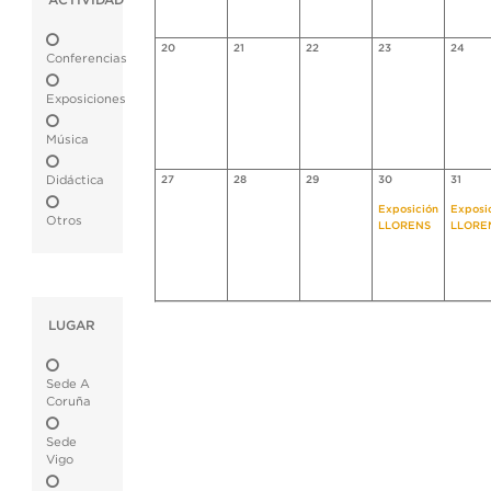
ACTIVIDAD
20
21
22
23
24
Conferencias
Exposiciones
Música
Didáctica
27
28
29
30
31
Exposición
Exposi
Otros
LLORENS
LLORE
LUGAR
Sede A
Coruña
Sede
Vigo