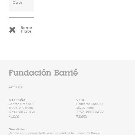
Otros
Borrar
filtros
Contacto
A CORUÑA
VIGO
Cantón Grande, 9
Policarpo Sanz, 31
15003
,
A Coruña
36202
,
Vigo
T.
+34 981 22 15 25
T.
+34 986 11 02 20
Mapa
Mapa
Newsletter
Recibe en tu correo toda la actualidad de la Fundación Barrié