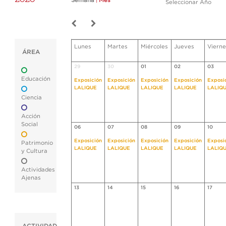
Semana
|
Mes
Seleccionar Año
Lunes
Martes
Miércoles
Jueves
Vierne
ÁREA
29
30
01
02
03
Educación
Exposición
Exposición
Exposición
Exposición
Exposi
LALIQUE
LALIQUE
LALIQUE
LALIQUE
LALIQ
Ciencia
Acción
Social
06
07
08
09
10
Exposición
Exposición
Exposición
Exposición
Exposi
Patrimonio
LALIQUE
LALIQUE
LALIQUE
LALIQUE
LALIQ
y Cultura
Actividades
Ajenas
13
14
15
16
17