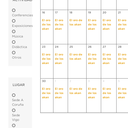
ACTIVIDAD
16
17
18
19
20
21
Conferencias
El oro
El oro
El oro de
El oro
El oro
El oro
de los
de los
los akan
de los
de los
de los
Exposiciones
akan
akan
akan
akan
akan
Música
Didáctica
23
24
25
26
27
28
El oro
El oro
El oro de
El oro
El oro
El oro
Otros
de los
de los
los akan
de los
de los
de los
akan
akan
akan
akan
akan
30
1
2
3
4
5
LUGAR
El oro
El oro
El oro de
El oro
El oro
El oro
de los
de los
los akan
de los
de los
de los
akan
akan
akan
akan
akan
Sede A
Coruña
Sede
Vigo