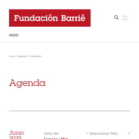
GAL
-
·
ENG
Inicio
/
Agenda
/
Calendario
Agenda
Junio
Vista de:
Seleccionar Mes
2025