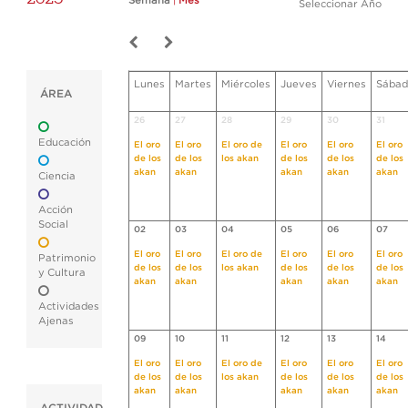
Semana
|
Mes
Seleccionar Año
Lunes
Martes
Miércoles
Jueves
Viernes
Sábad
ÁREA
26
27
28
29
30
31
Educación
El oro
El oro
El oro de
El oro
El oro
El oro
de los
de los
los akan
de los
de los
de los
akan
akan
akan
akan
akan
Ciencia
Acción
Social
02
03
04
05
06
07
El oro
El oro
El oro de
El oro
El oro
El oro
Patrimonio
de los
de los
los akan
de los
de los
de los
y Cultura
akan
akan
akan
akan
akan
Actividades
Ajenas
09
10
11
12
13
14
El oro
El oro
El oro de
El oro
El oro
El oro
de los
de los
los akan
de los
de los
de los
akan
akan
akan
akan
akan