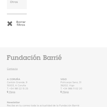
Otros
Borrar
filtros
Contacto
A CORUÑA
VIGO
Cantón Grande, 9
Policarpo Sanz, 31
15003
,
A Coruña
36202
,
Vigo
T.
+34 981 22 15 25
T.
+34 986 11 02 20
Mapa
Mapa
Newsletter
Recibe en tu correo toda la actualidad de la Fundación Barrié