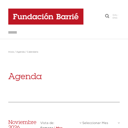
GAL
-
·
ENG
Inicio
/
Agenda
/
Calendario
Agenda
Noviembre
Vista de:
Seleccionar Mes
2026