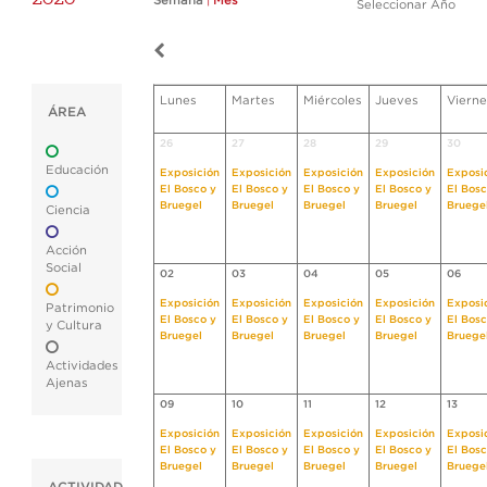
Semana
|
Mes
Seleccionar Año
Lunes
Martes
Miércoles
Jueves
Vierne
ÁREA
26
27
28
29
30
Educación
Exposición
Exposición
Exposición
Exposición
Exposi
El Bosco y
El Bosco y
El Bosco y
El Bosco y
El Bosc
Bruegel
Bruegel
Bruegel
Bruegel
Bruege
Ciencia
Acción
Social
02
03
04
05
06
Exposición
Exposición
Exposición
Exposición
Exposi
Patrimonio
El Bosco y
El Bosco y
El Bosco y
El Bosco y
El Bosc
y Cultura
Bruegel
Bruegel
Bruegel
Bruegel
Bruege
Actividades
Ajenas
09
10
11
12
13
Exposición
Exposición
Exposición
Exposición
Exposi
El Bosco y
El Bosco y
El Bosco y
El Bosco y
El Bosc
Bruegel
Bruegel
Bruegel
Bruegel
Bruege