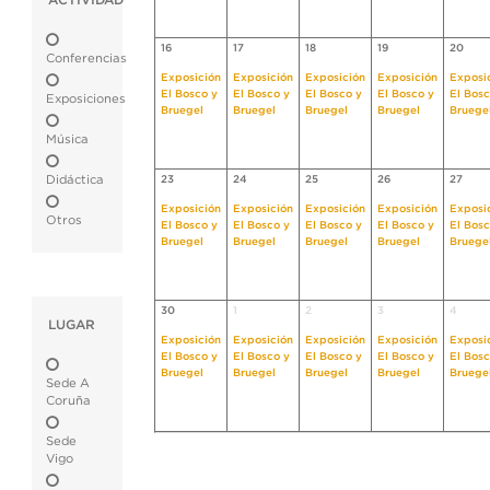
ACTIVIDAD
16
17
18
19
20
Conferencias
Exposición
Exposición
Exposición
Exposición
Exposi
El Bosco y
El Bosco y
El Bosco y
El Bosco y
El Bosc
Exposiciones
Bruegel
Bruegel
Bruegel
Bruegel
Bruege
Música
Didáctica
23
24
25
26
27
Exposición
Exposición
Exposición
Exposición
Exposi
Otros
El Bosco y
El Bosco y
El Bosco y
El Bosco y
El Bosc
Bruegel
Bruegel
Bruegel
Bruegel
Bruege
30
1
2
3
4
LUGAR
Exposición
Exposición
Exposición
Exposición
Exposi
El Bosco y
El Bosco y
El Bosco y
El Bosco y
El Bosc
Bruegel
Bruegel
Bruegel
Bruegel
Bruege
Sede A
Coruña
Sede
Vigo