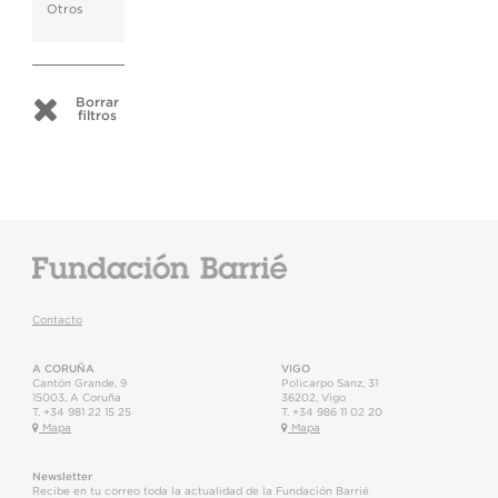
Otros
Borrar
filtros
Contacto
A CORUÑA
VIGO
Cantón Grande, 9
Policarpo Sanz, 31
15003
,
A Coruña
36202
,
Vigo
T.
+34 981 22 15 25
T.
+34 986 11 02 20
Mapa
Mapa
Newsletter
Recibe en tu correo toda la actualidad de la Fundación Barrié