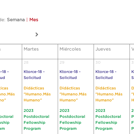
de:
Semana
|
Mes
s
Martes
Miércoles
Jueves
V
28
29
30
3
-18 -
Ktorce-18 -
Ktorce-18 -
Ktorce-18 -
K
tud
Solicitud
Solicitud
Solicitud
S
ticas
Didácticas
Didácticas
Didácticas
D
ano.Más
"Humano.Más
"Humano.Más
"Humano.Más
"
no"
Humano"
Humano"
Humano"
H
2023
2023
2023
2
octoral
Postdoctoral
Postdoctoral
Postdoctoral
P
wship
Fellowship
Fellowship
Fellowship
F
am
Program
Program
Program
P