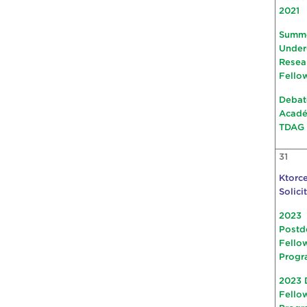
2021
Summ
Under
Resea
Fello
Debat
Acad
TDAG
31
Ktorce
Solici
2023
Postd
Fello
Progr
2023 
Fello