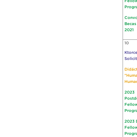
Fello
Progr
Convo
Becas
2021
10
Ktorce
Solici
Didác
"Hum
Huma
2023
Postd
Fello
Progr
2023 
Fello
Progr