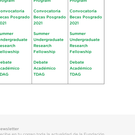
rogram
Program
Program
onvocatoria
Convocatoria
Convocatoria
ecas Posgrado
Becas Posgrado
Becas Posgrado
021
2021
2021
ummer
Summer
Summer
ndergraduate
Undergraduate
Undergraduate
esearch
Research
Research
ellowship
Fellowship
Fellowship
ebate
Debate
Debate
cadémico
Académico
Académico
TDAG
TDAG
TDAG
ewsletter
ecibe en tu correo toda la actualidad de la Fundación