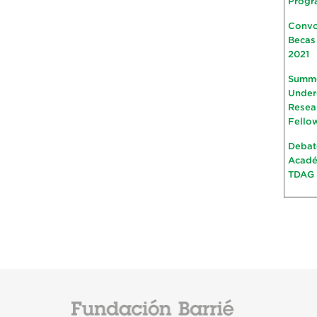
Progr
Convo
Becas
2021
Summ
Under
Resea
Fello
Debat
Acad
TDAG