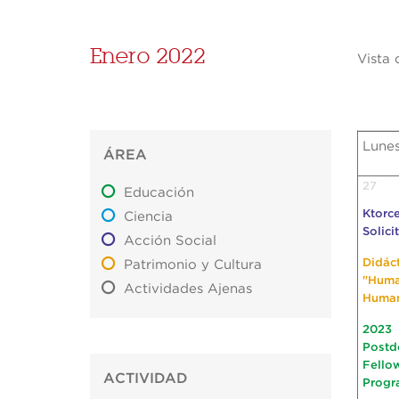
Enero 2022
Vista 
Lune
ÁREA
27
Educación
Ktorce
Ciencia
Solici
Acción Social
Didác
Patrimonio y Cultura
"Hum
Actividades Ajenas
Huma
2023
Postd
Fello
ACTIVIDAD
Progr