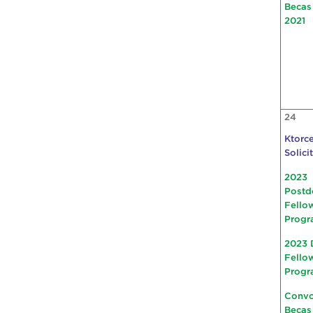
Becas
2021
24
Ktorce
Solici
2023
Postd
Fello
Progr
2023 
Fello
Progr
Convo
Becas