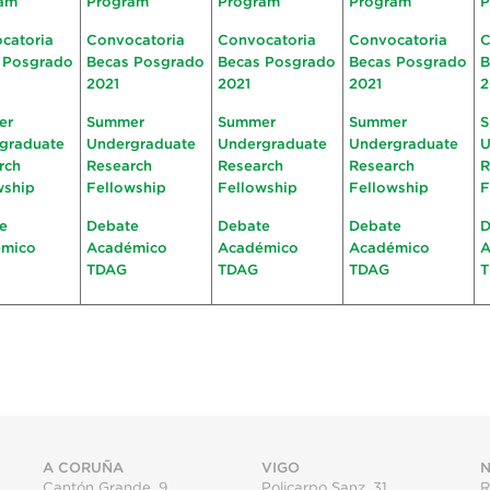
am
Program
Program
Program
P
catoria
Convocatoria
Convocatoria
Convocatoria
C
 Posgrado
Becas Posgrado
Becas Posgrado
Becas Posgrado
B
2021
2021
2021
2
er
Summer
Summer
Summer
S
graduate
Undergraduate
Undergraduate
Undergraduate
U
rch
Research
Research
Research
R
wship
Fellowship
Fellowship
Fellowship
F
e
Debate
Debate
Debate
D
émico
Académico
Académico
Académico
A
TDAG
TDAG
TDAG
A CORUÑA
VIGO
N
Cantón Grande, 9
Policarpo Sanz, 31
R