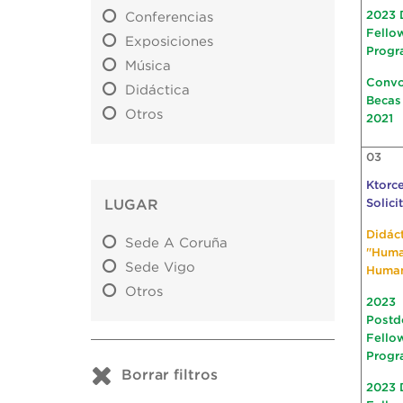
2023 
Conferencias
Fello
Exposiciones
Progr
Música
Convo
Didáctica
Becas
Otros
2021
03
Ktorce
LUGAR
Solici
Didác
Sede A Coruña
"Hum
Sede Vigo
Huma
Otros
2023
Postd
Fello
Progr
Borrar filtros
2023 