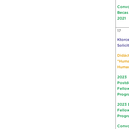
Convo
Becas
2021
17
Ktorce
Solici
Didác
"Hum
Huma
2023
Postd
Fello
Progr
2023 
Fello
Progr
Convo