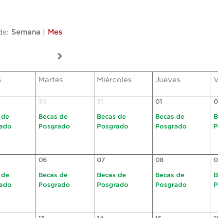
de:
Semana
|
Mes
s
Martes
Miércoles
Jueves
V
30
31
01
0
 de
Becas de
Becas de
Becas de
B
ado
Posgrado
Posgrado
Posgrado
P
06
07
08
0
 de
Becas de
Becas de
Becas de
B
ado
Posgrado
Posgrado
Posgrado
P