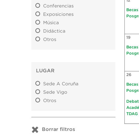
12
Conferencias
Becas
Exposiciones
Posgr
Música
Didáctica
19
Otros
Becas
Posgr
LUGAR
26
Sede A Coruña
Becas
Posgr
Sede Vigo
Otros
Debat
Acad
TDAG
Borrar filtros