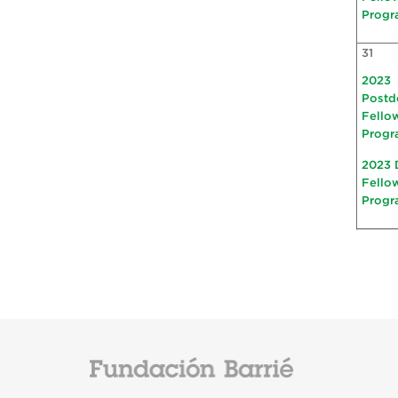
Progr
31
2023
Postd
Fello
Progr
2023 
Fello
Progr