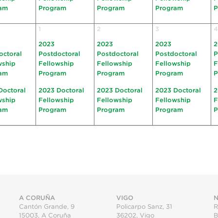
am
Program
Program
Program
P
1
2
3
4
2023
2023
2023
2
octoral
Postdoctoral
Postdoctoral
Postdoctoral
P
wship
Fellowship
Fellowship
Fellowship
F
am
Program
Program
Program
P
Doctoral
2023 Doctoral
2023 Doctoral
2023 Doctoral
2
wship
Fellowship
Fellowship
Fellowship
F
am
Program
Program
Program
P
A CORUÑA
VIGO
N
Cantón Grande, 9
Policarpo Sanz, 31
R
15003
,
A Coruña
36202
,
Vigo
B