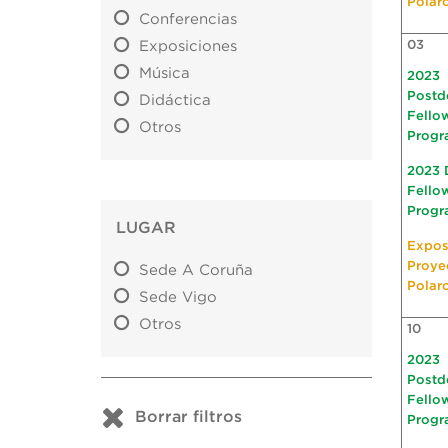
Polar
Conferencias
Exposiciones
03
Música
2023
Postd
Didáctica
Fello
Otros
Progr
2023 
Fello
Progr
LUGAR
Expos
Proye
Sede A Coruña
Polar
Sede Vigo
Otros
10
2023
Postd
Fello
Borrar filtros
Progr