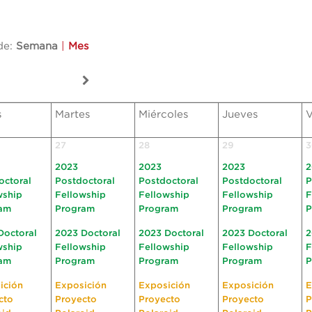
de:
Semana
|
Mes
s
Martes
Miércoles
Jueves
V
27
28
29
3
2023
2023
2023
2
octoral
Postdoctoral
Postdoctoral
Postdoctoral
P
wship
Fellowship
Fellowship
Fellowship
F
am
Program
Program
Program
P
Doctoral
2023 Doctoral
2023 Doctoral
2023 Doctoral
2
wship
Fellowship
Fellowship
Fellowship
F
am
Program
Program
Program
P
ición
Exposición
Exposición
Exposición
E
cto
Proyecto
Proyecto
Proyecto
P