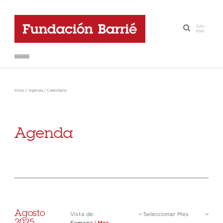
GAL
-
·
ENG
Inicio
/
Agenda
/
Calendario
Agenda
Agosto
Vista de:
Seleccionar Mes
2025