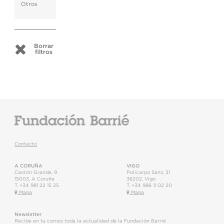
Otros
Borrar
filtros
Contacto
A CORUÑA
VIGO
Cantón Grande, 9
Policarpo Sanz, 31
15003
,
A Coruña
36202
,
Vigo
T.
+34 981 22 15 25
T.
+34 986 11 02 20
Mapa
Mapa
Newsletter
Recibe en tu correo toda la actualidad de la Fundación Barrié