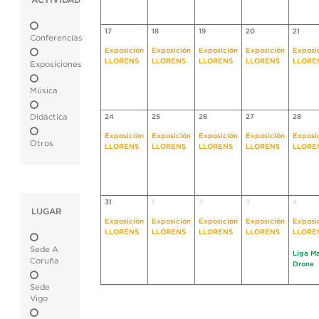
ACTIVIDAD
17
18
19
20
21
Conferencias
Exposición
Exposición
Exposición
Exposición
Exposi
LLORENS
LLORENS
LLORENS
LLORENS
LLORE
Exposiciones
Música
Didáctica
24
25
26
27
28
Exposición
Exposición
Exposición
Exposición
Exposi
Otros
LLORENS
LLORENS
LLORENS
LLORENS
LLORE
31
1
2
3
4
LUGAR
Exposición
Exposición
Exposición
Exposición
Exposi
LLORENS
LLORENS
LLORENS
LLORENS
LLORE
Sede A
Liga M
Coruña
Drone
Sede
Vigo