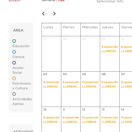
Semana
|
Mes
Seleccionar Año
Lunes
Martes
Miércoles
Jueves
Vierne
ÁREA
27
28
29
30
31
Educación
Exposición
Exposi
LLORENS
LLORE
Ciencia
Acción
Social
03
04
05
06
07
Exposición
Exposición
Exposición
Exposición
Exposi
Patrimonio
LLORENS
LLORENS
LLORENS
LLORENS
LLORE
y Cultura
Actividades
Ajenas
10
11
12
13
14
Exposición
Exposición
Exposición
Exposición
Exposi
LLORENS
LLORENS
LLORENS
LLORENS
LLORE