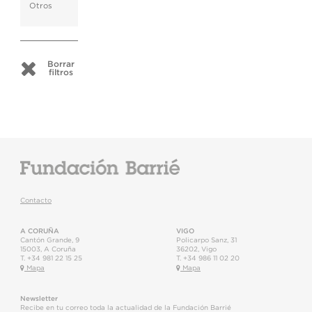
Otros
Borrar
filtros
Contacto
A CORUÑA
VIGO
Cantón Grande, 9
Policarpo Sanz, 31
15003
,
A Coruña
36202
,
Vigo
T.
+34 981 22 15 25
T.
+34 986 11 02 20
Mapa
Mapa
Newsletter
Recibe en tu correo toda la actualidad de la Fundación Barrié