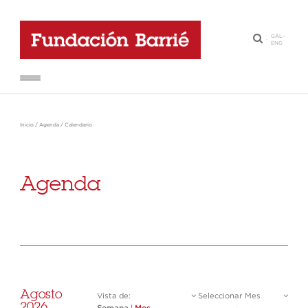
GAL
-
·
ENG
Inicio
/
Agenda
/
Calendario
Agenda
Agosto
Vista de:
Seleccionar Mes
2026