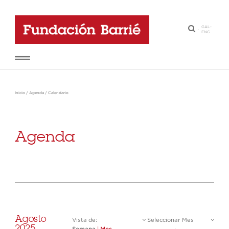
GAL
-
·
ENG
Inicio
/
Agenda
/
Calendario
Agenda
Agosto
Vista de:
Seleccionar Mes
2025