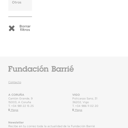
Otros
Borrar
filtros
Contacto
A CORUÑA
VIGO
Cantón Grande, 9
Policarpo Sanz, 31
15003
,
A Coruña
36202
,
Vigo
T.
+34 981 22 15 25
T.
+34 986 11 02 20
Mapa
Mapa
Newsletter
Recibe en tu correo toda la actualidad de la Fundación Barrié