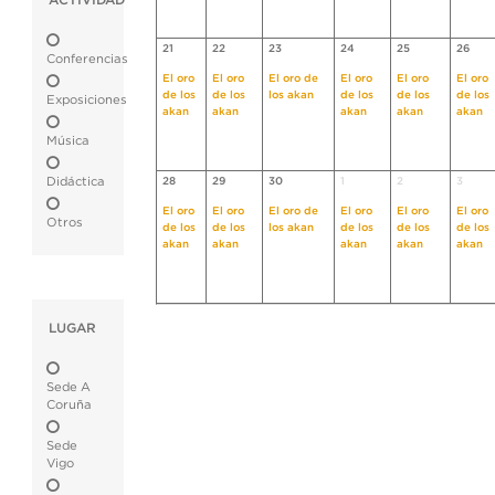
ACTIVIDAD
21
22
23
24
25
26
Conferencias
El oro
El oro
El oro de
El oro
El oro
El oro
de los
de los
los akan
de los
de los
de los
Exposiciones
akan
akan
akan
akan
akan
Música
Didáctica
28
29
30
1
2
3
El oro
El oro
El oro de
El oro
El oro
El oro
Otros
de los
de los
los akan
de los
de los
de los
akan
akan
akan
akan
akan
LUGAR
Sede A
Coruña
Sede
Vigo