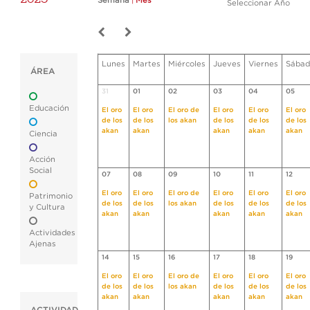
Semana
|
Mes
Seleccionar Año
Lunes
Martes
Miércoles
Jueves
Viernes
Sábad
ÁREA
31
01
02
03
04
05
Educación
El oro
El oro
El oro de
El oro
El oro
El oro
de los
de los
los akan
de los
de los
de los
akan
akan
akan
akan
akan
Ciencia
Acción
Social
07
08
09
10
11
12
El oro
El oro
El oro de
El oro
El oro
El oro
Patrimonio
de los
de los
los akan
de los
de los
de los
y Cultura
akan
akan
akan
akan
akan
Actividades
Ajenas
14
15
16
17
18
19
El oro
El oro
El oro de
El oro
El oro
El oro
de los
de los
los akan
de los
de los
de los
akan
akan
akan
akan
akan