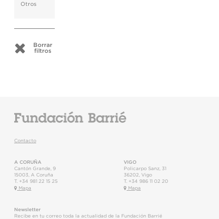
Otros
Borrar
filtros
Contacto
A CORUÑA
VIGO
Cantón Grande, 9
Policarpo Sanz, 31
15003
,
A Coruña
36202
,
Vigo
T.
+34 981 22 15 25
T.
+34 986 11 02 20
Mapa
Mapa
Newsletter
Recibe en tu correo toda la actualidad de la Fundación Barrié