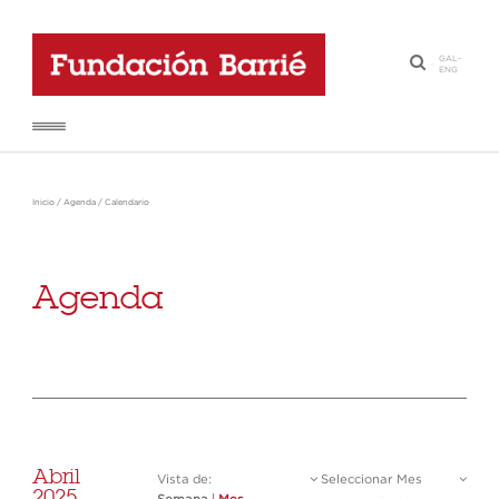
GAL
-
·
ENG
Inicio
/
Agenda
/
Calendario
Agenda
Abril
Vista de:
Seleccionar Mes
2025