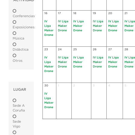
ACTIVIDAD
16
17
18
19
20
21
Conferencias
IV
IV Liga
IV Liga
IV Liga
IV Liga
IV Liga
Liga
Maker
Maker
Maker
Maker
Maker
Exposiciones
Maker
Drone
Drone
Drone
Drone
Drone
Drone
Música
Didáctica
23
24
25
26
27
28
IV
IV Liga
IV Liga
IV Liga
IV Liga
IV Liga
Otros
Liga
Maker
Maker
Maker
Maker
Maker
Maker
Drone
Drone
Drone
Drone
Drone
Drone
30
1
2
3
4
5
LUGAR
IV
Liga
Maker
Sede A
Drone
Coruña
Sede
Vigo