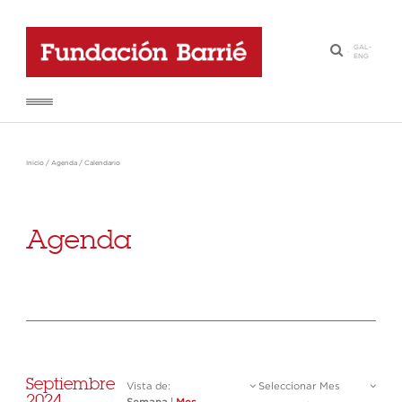
GAL
-
·
ENG
Inicio
/
Agenda
/
Calendario
Agenda
Septiembre
Vista de:
Seleccionar Mes
2024