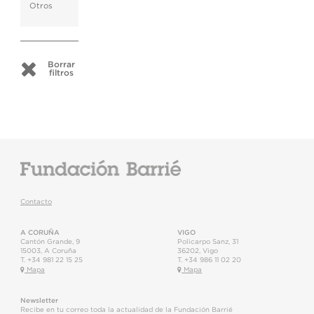
Otros
Borrar
filtros
Contacto
A CORUÑA
VIGO
Cantón Grande, 9
Policarpo Sanz, 31
15003
,
A Coruña
36202
,
Vigo
T.
+34 981 22 15 25
T.
+34 986 11 02 20
Mapa
Mapa
Newsletter
Recibe en tu correo toda la actualidad de la Fundación Barrié