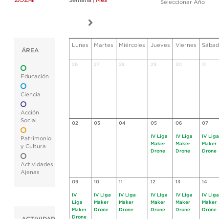
Semana
|
Mes
Seleccionar Año
Lunes
Martes
Miércoles
Jueves
Viernes
Sábad
ÁREA
26
27
28
29
30
31
Educación
Ciencia
Acción
Social
02
03
04
05
06
07
IV Liga
IV Liga
IV Liga
Patrimonio
Maker
Maker
Maker
y Cultura
Drone
Drone
Drone
Actividades
Ajenas
09
10
11
12
13
14
IV
IV Liga
IV Liga
IV Liga
IV Liga
IV Liga
Liga
Maker
Maker
Maker
Maker
Maker
Maker
Drone
Drone
Drone
Drone
Drone
Drone