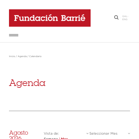
GAL
-
·
ENG
Inicio
/
Agenda
/
Calendario
Agenda
Agosto
Vista de:
Seleccionar Mes
2026