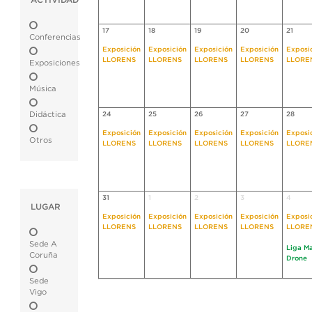
ACTIVIDAD
17
18
19
20
21
Conferencias
Exposición
Exposición
Exposición
Exposición
Exposi
LLORENS
LLORENS
LLORENS
LLORENS
LLORE
Exposiciones
Música
Didáctica
24
25
26
27
28
Exposición
Exposición
Exposición
Exposición
Exposi
Otros
LLORENS
LLORENS
LLORENS
LLORENS
LLORE
31
1
2
3
4
LUGAR
Exposición
Exposición
Exposición
Exposición
Exposi
LLORENS
LLORENS
LLORENS
LLORENS
LLORE
Sede A
Liga M
Coruña
Drone
Sede
Vigo