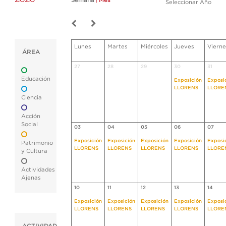
Semana
|
Mes
Seleccionar Año
Lunes
Martes
Miércoles
Jueves
Vierne
ÁREA
27
28
29
30
31
Educación
Exposición
Exposi
LLORENS
LLORE
Ciencia
Acción
Social
03
04
05
06
07
Exposición
Exposición
Exposición
Exposición
Exposi
Patrimonio
LLORENS
LLORENS
LLORENS
LLORENS
LLORE
y Cultura
Actividades
Ajenas
10
11
12
13
14
Exposición
Exposición
Exposición
Exposición
Exposi
LLORENS
LLORENS
LLORENS
LLORENS
LLORE