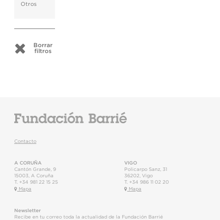
Otros
Borrar
filtros
Contacto
A CORUÑA
VIGO
Cantón Grande, 9
Policarpo Sanz, 31
15003
,
A Coruña
36202
,
Vigo
T.
+34 981 22 15 25
T.
+34 986 11 02 20
Mapa
Mapa
Newsletter
Recibe en tu correo toda la actualidad de la Fundación Barrié