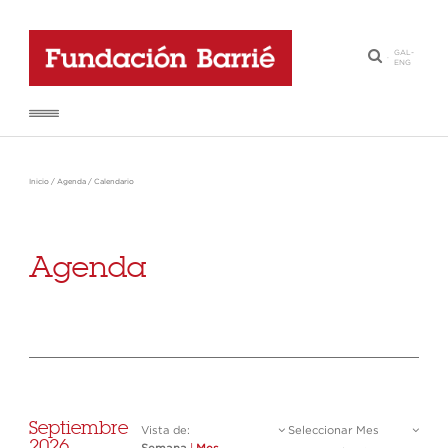
GAL
-
·
ENG
Inicio
/
Agenda
/
Calendario
Agenda
Septiembre
Vista de:
Seleccionar Mes
2026