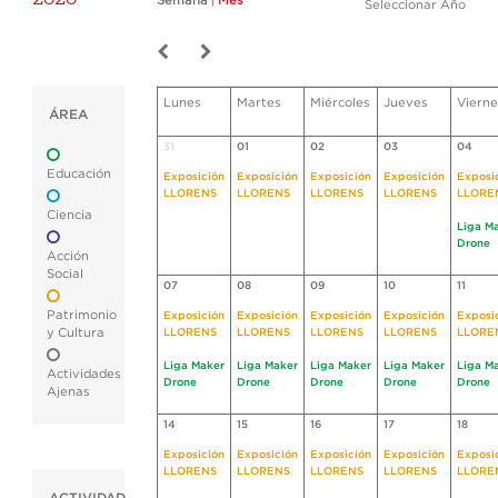
Semana
|
Mes
Seleccionar Año
Lunes
Martes
Miércoles
Jueves
Vierne
ÁREA
31
01
02
03
04
Educación
Exposición
Exposición
Exposición
Exposición
Exposi
LLORENS
LLORENS
LLORENS
LLORENS
LLORE
Ciencia
Liga M
Drone
Acción
Social
07
08
09
10
11
Patrimonio
Exposición
Exposición
Exposición
Exposición
Exposi
y Cultura
LLORENS
LLORENS
LLORENS
LLORENS
LLORE
Liga Maker
Liga Maker
Liga Maker
Liga Maker
Liga M
Actividades
Drone
Drone
Drone
Drone
Drone
Ajenas
14
15
16
17
18
Exposición
Exposición
Exposición
Exposición
Exposi
LLORENS
LLORENS
LLORENS
LLORENS
LLORE