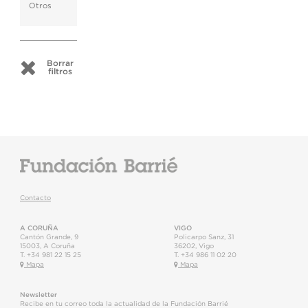
Otros
Borrar
filtros
Contacto
A CORUÑA
VIGO
Cantón Grande, 9
Policarpo Sanz, 31
15003
,
A Coruña
36202
,
Vigo
T.
+34 981 22 15 25
T.
+34 986 11 02 20
Mapa
Mapa
Newsletter
Recibe en tu correo toda la actualidad de la Fundación Barrié