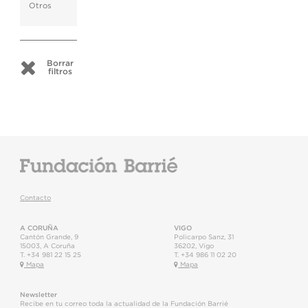
Otros
Borrar
filtros
Contacto
A CORUÑA
VIGO
Cantón Grande, 9
Policarpo Sanz, 31
15003
,
A Coruña
36202
,
Vigo
T.
+34 981 22 15 25
T.
+34 986 11 02 20
Mapa
Mapa
Newsletter
Recibe en tu correo toda la actualidad de la Fundación Barrié