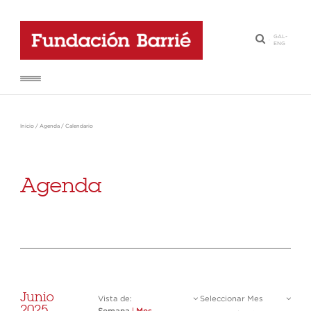
GAL
-
·
ENG
Inicio
/
Agenda
/
Calendario
Agenda
Junio
Vista de:
Seleccionar Mes
2025