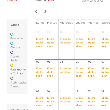
Semana
|
Mes
Seleccionar Año
Lunes
Martes
Miércoles
Jueves
Viernes
Sábad
ÁREA
26
27
28
29
30
31
Educación
El oro
El oro
El oro de
El oro
El oro
El oro
de los
de los
los akan
de los
de los
de los
akan
akan
akan
akan
akan
Ciencia
Acción
Social
02
03
04
05
06
07
El oro
El oro
El oro de
El oro
El oro
El oro
Patrimonio
de los
de los
los akan
de los
de los
de los
y Cultura
akan
akan
akan
akan
akan
Actividades
Ajenas
09
10
11
12
13
14
El oro
El oro
El oro de
El oro
El oro
El oro
de los
de los
los akan
de los
de los
de los
akan
akan
akan
akan
akan