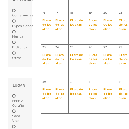
ACTIVIDAD
16
17
18
19
20
21
Conferencias
El oro
El oro
El oro de
El oro
El oro
El oro
de los
de los
los akan
de los
de los
de los
Exposiciones
akan
akan
akan
akan
akan
Música
Didáctica
23
24
25
26
27
28
El oro
El oro
El oro de
El oro
El oro
El oro
Otros
de los
de los
los akan
de los
de los
de los
akan
akan
akan
akan
akan
30
1
2
3
4
5
LUGAR
El oro
El oro
El oro de
El oro
El oro
El oro
de los
de los
los akan
de los
de los
de los
akan
akan
akan
akan
akan
Sede A
Coruña
Sede
Vigo