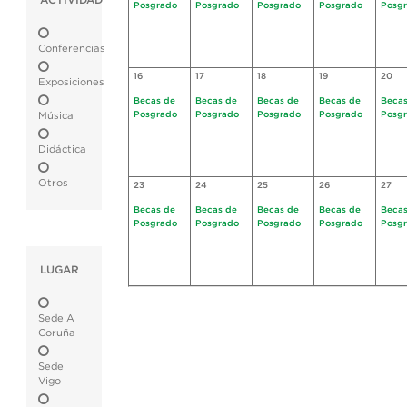
ACTIVIDAD
Posgrado
Posgrado
Posgrado
Posgrado
Posg
Conferencias
16
17
18
19
20
Exposiciones
Becas de
Becas de
Becas de
Becas de
Becas
Posgrado
Posgrado
Posgrado
Posgrado
Posg
Música
Didáctica
Otros
23
24
25
26
27
Becas de
Becas de
Becas de
Becas de
Becas
Posgrado
Posgrado
Posgrado
Posgrado
Posg
LUGAR
Sede A
Coruña
Sede
Vigo