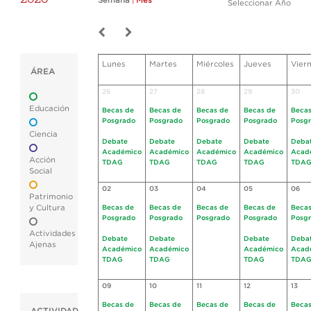
Semana
|
Mes
Seleccionar Año
Lunes
Martes
Miércoles
Jueves
Vier
ÁREA
26
27
28
29
30
Educación
Becas de
Becas de
Becas de
Becas de
Becas
Posgrado
Posgrado
Posgrado
Posgrado
Posg
Ciencia
Debate
Debate
Debate
Debate
Deba
Académico
Académico
Académico
Académico
Acad
Acción
TDAG
TDAG
TDAG
TDAG
TDA
Social
02
03
04
05
06
Patrimonio
y Cultura
Becas de
Becas de
Becas de
Becas de
Becas
Posgrado
Posgrado
Posgrado
Posgrado
Posg
Actividades
Debate
Debate
Debate
Deba
Ajenas
Académico
Académico
Académico
Acad
TDAG
TDAG
TDAG
TDA
09
10
11
12
13
Becas de
Becas de
Becas de
Becas de
Becas