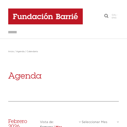
GAL
-
·
ENG
Inicio
/
Agenda
/
Calendario
Agenda
Febrero
Vista de:
Seleccionar Mes
2026