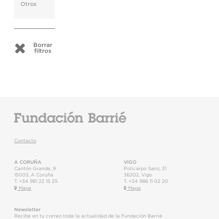
Otros
Borrar
filtros
Contacto
A CORUÑA
VIGO
Cantón Grande, 9
Policarpo Sanz, 31
15003
,
A Coruña
36202
,
Vigo
T.
+34 981 22 15 25
T.
+34 986 11 02 20
Mapa
Mapa
Newsletter
Recibe en tu correo toda la actualidad de la Fundación Barrié