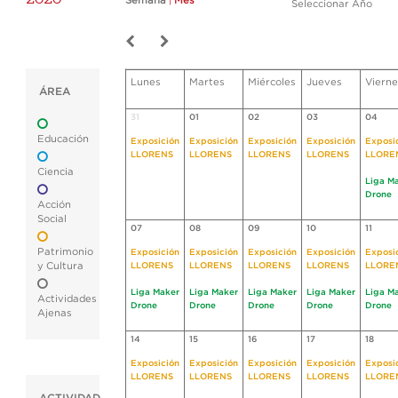
Semana
|
Mes
Seleccionar Año
Lunes
Martes
Miércoles
Jueves
Vierne
ÁREA
31
01
02
03
04
Educación
Exposición
Exposición
Exposición
Exposición
Exposi
LLORENS
LLORENS
LLORENS
LLORENS
LLORE
Ciencia
Liga M
Drone
Acción
Social
07
08
09
10
11
Patrimonio
Exposición
Exposición
Exposición
Exposición
Exposi
y Cultura
LLORENS
LLORENS
LLORENS
LLORENS
LLORE
Liga Maker
Liga Maker
Liga Maker
Liga Maker
Liga M
Actividades
Drone
Drone
Drone
Drone
Drone
Ajenas
14
15
16
17
18
Exposición
Exposición
Exposición
Exposición
Exposi
LLORENS
LLORENS
LLORENS
LLORENS
LLORE