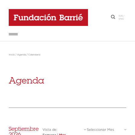
GAL
-
·
ENG
Inicio
/
Agenda
/
Calendario
Agenda
Septiembre
Vista de:
Seleccionar Mes
2026