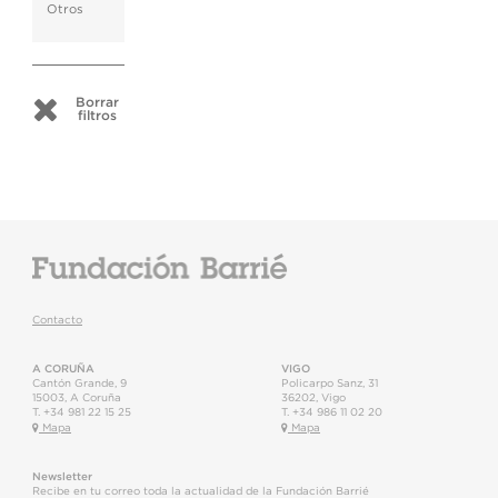
Otros
Borrar
filtros
Contacto
A CORUÑA
VIGO
Cantón Grande, 9
Policarpo Sanz, 31
15003
,
A Coruña
36202
,
Vigo
T.
+34 981 22 15 25
T.
+34 986 11 02 20
Mapa
Mapa
Newsletter
Recibe en tu correo toda la actualidad de la Fundación Barrié