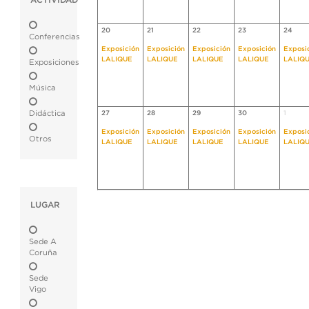
ACTIVIDAD
20
21
22
23
24
Conferencias
Exposición
Exposición
Exposición
Exposición
Exposi
LALIQUE
LALIQUE
LALIQUE
LALIQUE
LALIQ
Exposiciones
Música
Didáctica
27
28
29
30
1
Exposición
Exposición
Exposición
Exposición
Exposi
Otros
LALIQUE
LALIQUE
LALIQUE
LALIQUE
LALIQ
LUGAR
Sede A
Coruña
Sede
Vigo