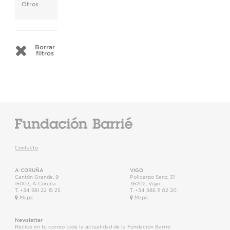
Otros
Borrar
filtros
Contacto
A CORUÑA
VIGO
Cantón Grande, 9
Policarpo Sanz, 31
15003
,
A Coruña
36202
,
Vigo
T.
+34 981 22 15 25
T.
+34 986 11 02 20
Mapa
Mapa
Newsletter
Recibe en tu correo toda la actualidad de la Fundación Barrié