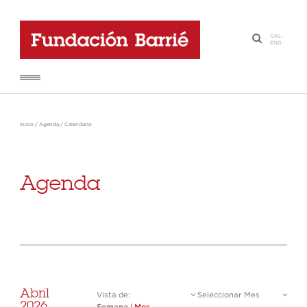
GAL
-
·
ENG
Inicio
/
Agenda
/
Calendario
Agenda
Abril
Vista de:
Seleccionar Mes
2026