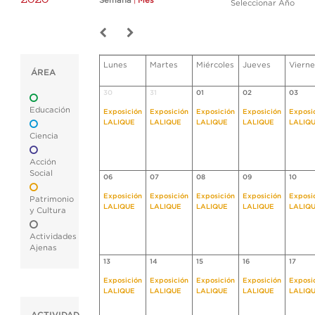
Semana
|
Mes
Seleccionar Año
Lunes
Martes
Miércoles
Jueves
Vierne
ÁREA
30
31
01
02
03
Educación
Exposición
Exposición
Exposición
Exposición
Exposi
LALIQUE
LALIQUE
LALIQUE
LALIQUE
LALIQ
Ciencia
Acción
Social
06
07
08
09
10
Exposición
Exposición
Exposición
Exposición
Exposi
Patrimonio
LALIQUE
LALIQUE
LALIQUE
LALIQUE
LALIQ
y Cultura
Actividades
Ajenas
13
14
15
16
17
Exposición
Exposición
Exposición
Exposición
Exposi
LALIQUE
LALIQUE
LALIQUE
LALIQUE
LALIQ