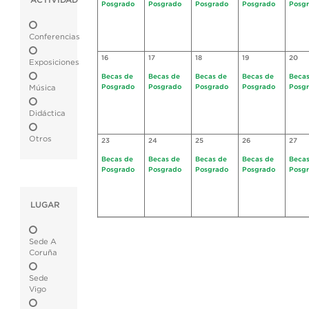
ACTIVIDAD
Posgrado
Posgrado
Posgrado
Posgrado
Posg
Conferencias
16
17
18
19
20
Exposiciones
Becas de
Becas de
Becas de
Becas de
Becas
Posgrado
Posgrado
Posgrado
Posgrado
Posg
Música
Didáctica
Otros
23
24
25
26
27
Becas de
Becas de
Becas de
Becas de
Becas
Posgrado
Posgrado
Posgrado
Posgrado
Posg
LUGAR
Sede A
Coruña
Sede
Vigo