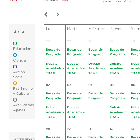
Semana
|
Mes
Seleccionar Año
Lunes
Martes
Miércoles
Jueves
Vier
ÁREA
26
27
28
29
30
Educación
Becas de
Becas de
Becas de
Becas de
Becas
Posgrado
Posgrado
Posgrado
Posgrado
Posg
Ciencia
Debate
Debate
Debate
Debate
Deba
Académico
Académico
Académico
Académico
Acad
Acción
TDAG
TDAG
TDAG
TDAG
TDA
Social
02
03
04
05
06
Patrimonio
y Cultura
Becas de
Becas de
Becas de
Becas de
Becas
Posgrado
Posgrado
Posgrado
Posgrado
Posg
Actividades
Debate
Debate
Debate
Deba
Ajenas
Académico
Académico
Académico
Acad
TDAG
TDAG
TDAG
TDA
09
10
11
12
13
Becas de
Becas de
Becas de
Becas de
Becas