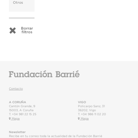
Otros
Borrar
filtros
Contacto
A CORUÑA
VIGO
Cantón Grande, 9
Policarpo Sanz, 31
15003
,
A Coruña
36202
,
Vigo
T.
+34 981 22 15 25
T.
+34 986 11 02 20
Mapa
Mapa
Newsletter
Recibe en tu correo toda la actualidad de la Fundación Barrié