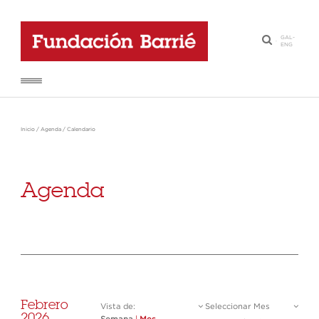
GAL
-
·
ENG
Inicio
/
Agenda
/
Calendario
Agenda
Febrero
Vista de:
Seleccionar Mes
2026