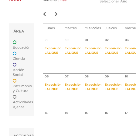
Semana
|
Mes
Seleccionar Año
Lunes
Martes
Miércoles
Jueves
Vierne
ÁREA
29
30
01
02
03
Educación
Exposición
Exposición
Exposición
Exposición
Exposi
LALIQUE
LALIQUE
LALIQUE
LALIQUE
LALIQ
Ciencia
Acción
Social
06
07
08
09
10
Exposición
Exposición
Exposición
Exposición
Exposi
Patrimonio
LALIQUE
LALIQUE
LALIQUE
LALIQUE
LALIQ
y Cultura
Actividades
Ajenas
13
14
15
16
17