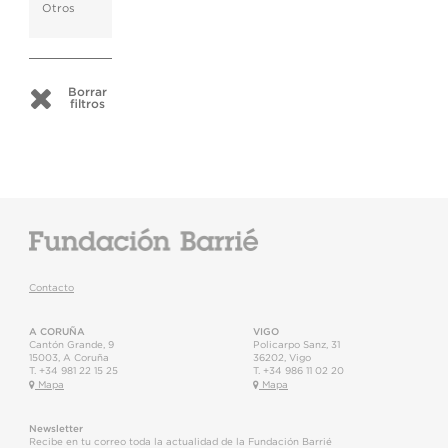
Otros
Borrar
filtros
Contacto
A CORUÑA
VIGO
Cantón Grande, 9
Policarpo Sanz, 31
15003
,
A Coruña
36202
,
Vigo
T.
+34 981 22 15 25
T.
+34 986 11 02 20
Mapa
Mapa
Newsletter
Recibe en tu correo toda la actualidad de la Fundación Barrié