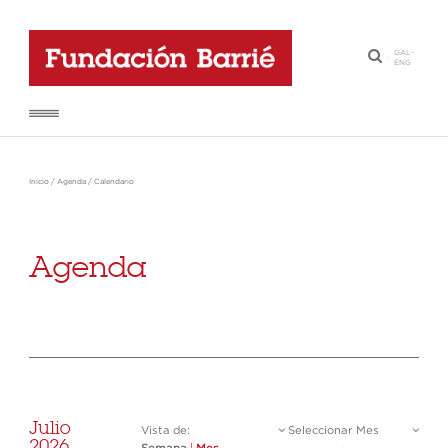
GAL
-
·
ENG
Inicio
/
Agenda
/
Calendario
Agenda
Julio
Vista de:
Seleccionar Mes
2026