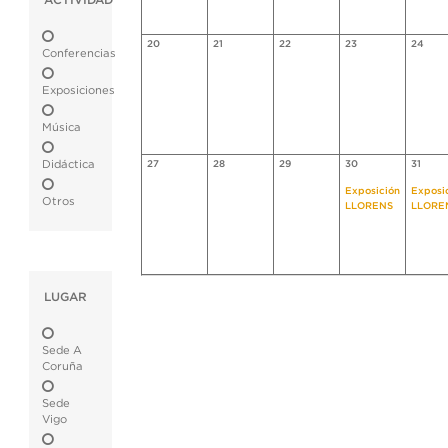
ACTIVIDAD
20
21
22
23
24
Conferencias
Exposiciones
Música
Didáctica
27
28
29
30
31
Exposición
Exposi
Otros
LLORENS
LLORE
LUGAR
Sede A
Coruña
Sede
Vigo