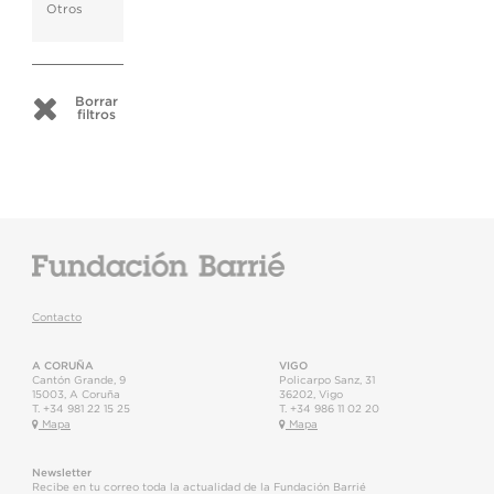
Otros
Borrar
filtros
Contacto
A CORUÑA
VIGO
Cantón Grande, 9
Policarpo Sanz, 31
15003
,
A Coruña
36202
,
Vigo
T.
+34 981 22 15 25
T.
+34 986 11 02 20
Mapa
Mapa
Newsletter
Recibe en tu correo toda la actualidad de la Fundación Barrié