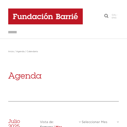
GAL
-
·
ENG
Inicio
/
Agenda
/
Calendario
Agenda
Julio
Vista de:
Seleccionar Mes
2025