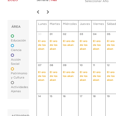
Semana
|
Mes
Seleccionar Año
Lunes
Martes
Miércoles
Jueves
Viernes
Sábad
ÁREA
30
01
02
03
04
05
Educación
El oro
El oro
El oro de
El oro
El oro
El oro
de los
de los
los akan
de los
de los
de los
akan
akan
akan
akan
akan
Ciencia
Acción
Social
07
08
09
10
11
12
El oro
El oro
El oro de
El oro
El oro
El oro
Patrimonio
de los
de los
los akan
de los
de los
de los
y Cultura
akan
akan
akan
akan
akan
Actividades
Ajenas
14
15
16
17
18
19