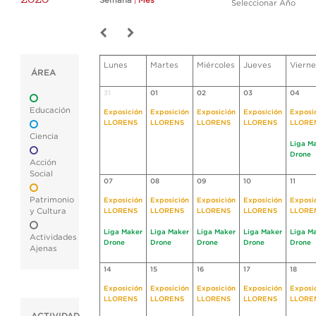
Semana
|
Mes
Seleccionar Año
Lunes
Martes
Miércoles
Jueves
Vierne
ÁREA
31
01
02
03
04
Educación
Exposición
Exposición
Exposición
Exposición
Exposi
LLORENS
LLORENS
LLORENS
LLORENS
LLORE
Ciencia
Liga M
Drone
Acción
Social
07
08
09
10
11
Patrimonio
Exposición
Exposición
Exposición
Exposición
Exposi
y Cultura
LLORENS
LLORENS
LLORENS
LLORENS
LLORE
Liga Maker
Liga Maker
Liga Maker
Liga Maker
Liga M
Actividades
Drone
Drone
Drone
Drone
Drone
Ajenas
14
15
16
17
18
Exposición
Exposición
Exposición
Exposición
Exposi
LLORENS
LLORENS
LLORENS
LLORENS
LLORE