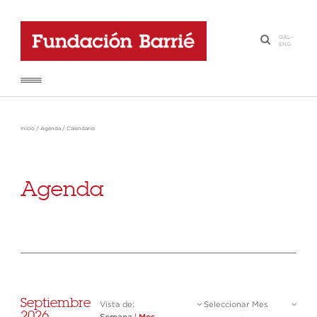
GAL
-
·
ENG
Inicio
/
Agenda
/
Calendario
Agenda
Septiembre
Vista de:
Seleccionar Mes
2026