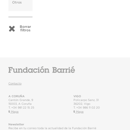
Otros
Borrar
filtros
Contacto
A CORUÑA
VIGO
Cantón Grande, 9
Policarpo Sanz, 31
15003
,
A Coruña
36202
,
Vigo
T.
+34 981 22 15 25
T.
+34 986 11 02 20
Mapa
Mapa
Newsletter
Recibe en tu correo toda la actualidad de la Fundación Barrié