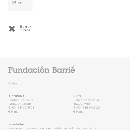
Otros
Borrar
filtros
Contacto
A CORUÑA
VIGO
Cantón Grande, 9
Policarpo Sanz, 31
15003
,
A Coruña
36202
,
Vigo
T.
+34 981 22 15 25
T.
+34 986 11 02 20
Mapa
Mapa
Newsletter
Recibe en tu correo toda la actualidad de la Fundación Barrié