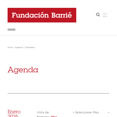
GAL
-
·
ENG
Inicio
/
Agenda
/
Calendario
Agenda
Enero
Vista de:
Seleccionar Mes
2026