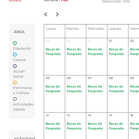
Semana
|
Mes
Seleccionar Año
Lunes
Martes
Miércoles
Jueves
Vier
ÁREA
29
30
31
01
02
Educación
Becas de
Becas de
Becas de
Becas de
Becas
Posgrado
Posgrado
Posgrado
Posgrado
Posg
Ciencia
Acción
Social
05
06
07
08
09
Becas de
Becas de
Becas de
Becas de
Becas
Patrimonio
Posgrado
Posgrado
Posgrado
Posgrado
Posg
y Cultura
Actividades
Ajenas
12
13
14
15
16
Becas de
Becas de
Becas de
Becas de
Becas
Posgrado
Posgrado
Posgrado
Posgrado
Posg