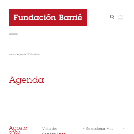
GAL
-
·
ENG
Inicio
/
Agenda
/
Calendario
Agenda
Agosto
Vista de:
Seleccionar Mes
2024