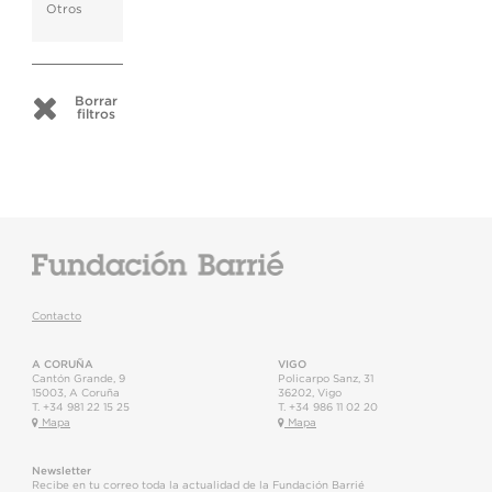
Otros
Borrar
filtros
Contacto
A CORUÑA
VIGO
Cantón Grande, 9
Policarpo Sanz, 31
15003
,
A Coruña
36202
,
Vigo
T.
+34 981 22 15 25
T.
+34 986 11 02 20
Mapa
Mapa
Newsletter
Recibe en tu correo toda la actualidad de la Fundación Barrié