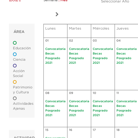
Semana
|
Mes
Seleccionar Año
Lunes
Martes
Miércoles
Jueves
ÁREA
01
02
03
04
Educación
Convocatoria
Convocatoria
Convocatoria
Convocatoria
Becas
Becas
Becas
Becas
Posgrado
Posgrado
Posgrado
Posgrado
Ciencia
2021
2021
2021
2021
Acción
Social
Patrimonio
y Cultura
08
09
10
11
Convocatoria
Convocatoria
Convocatoria
Convocatoria
Actividades
Becas
Becas
Becas
Becas
Ajenas
Posgrado
Posgrado
Posgrado
Posgrado
2021
2021
2021
2021
15
16
17
18