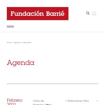
GAL
-
·
ENG
Inicio
/
Agenda
/
Calendario
Agenda
Febrero
Vista de:
Seleccionar Mes
2021