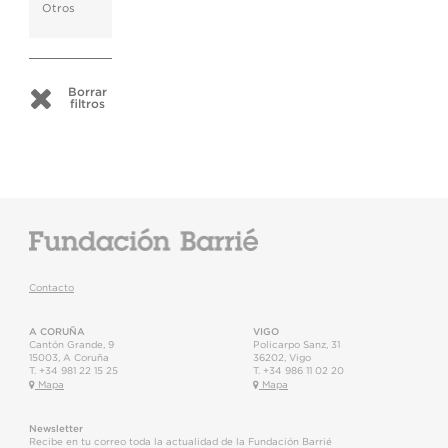
Otros
Borrar
filtros
Contacto
A CORUÑA
VIGO
Cantón Grande, 9
Policarpo Sanz, 31
15003
,
A Coruña
36202
,
Vigo
T.
+34 981 22 15 25
T.
+34 986 11 02 20
Mapa
Mapa
Newsletter
Recibe en tu correo toda la actualidad de la Fundación Barrié