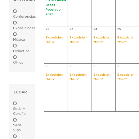
ACTIVIDAD
Convocatoria
Becas
Posgrado
2021
Conferencias
Exposiciones
22
23
24
25
Exposición
Exposición
Exposición
Exposición
Música
“Miró"
“Miró"
“Miró"
“Miró"
Didáctica
Otros
1
2
3
4
Exposición
Exposición
Exposición
Exposición
“Miró"
“Miró"
“Miró"
“Miró"
LUGAR
Sede A
Coruña
Sede
Vigo