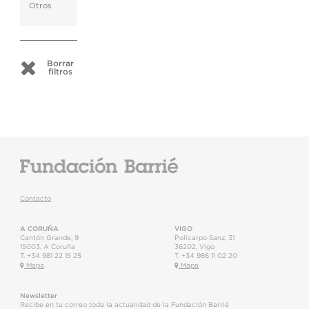
Otros
Borrar
filtros
Contacto
A CORUÑA
VIGO
Cantón Grande, 9
Policarpo Sanz, 31
15003
,
A Coruña
36202
,
Vigo
T.
+34 981 22 15 25
T.
+34 986 11 02 20
Mapa
Mapa
Newsletter
Recibe en tu correo toda la actualidad de la Fundación Barrié