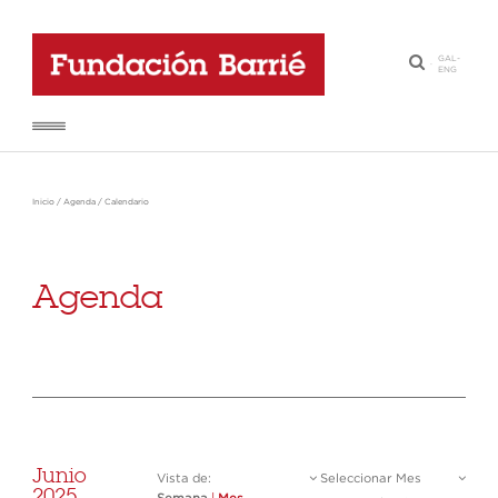
GAL
-
·
ENG
Inicio
/
Agenda
/
Calendario
Agenda
Junio
Vista de:
Seleccionar Mes
2025