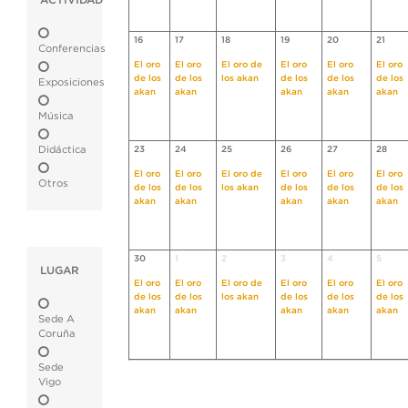
ACTIVIDAD
16
17
18
19
20
21
Conferencias
El oro
El oro
El oro de
El oro
El oro
El oro
de los
de los
los akan
de los
de los
de los
Exposiciones
akan
akan
akan
akan
akan
Música
Didáctica
23
24
25
26
27
28
El oro
El oro
El oro de
El oro
El oro
El oro
Otros
de los
de los
los akan
de los
de los
de los
akan
akan
akan
akan
akan
30
1
2
3
4
5
LUGAR
El oro
El oro
El oro de
El oro
El oro
El oro
de los
de los
los akan
de los
de los
de los
akan
akan
akan
akan
akan
Sede A
Coruña
Sede
Vigo