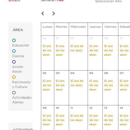
Semana
|
Mes
Seleccionar Año
Lunes
Martes
Miércoles
Jueves
Viernes
Sábad
ÁREA
26
27
28
29
30
31
Educación
El oro
El oro
El oro de
El oro
El oro
El oro
de los
de los
los akan
de los
de los
de los
akan
akan
akan
akan
akan
Ciencia
Acción
Social
02
03
04
05
06
07
El oro
El oro
El oro de
El oro
El oro
El oro
Patrimonio
de los
de los
los akan
de los
de los
de los
y Cultura
akan
akan
akan
akan
akan
Actividades
Ajenas
09
10
11
12
13
14
El oro
El oro
El oro de
El oro
El oro
El oro
de los
de los
los akan
de los
de los
de los
akan
akan
akan
akan
akan