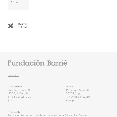
Otros
Borrar
filtros
Contacto
A CORUÑA
VIGO
Cantón Grande, 9
Policarpo Sanz, 31
15003
,
A Coruña
36202
,
Vigo
T.
+34 981 22 15 25
T.
+34 986 11 02 20
Mapa
Mapa
Newsletter
Recibe en tu correo toda la actualidad de la Fundación Barrié