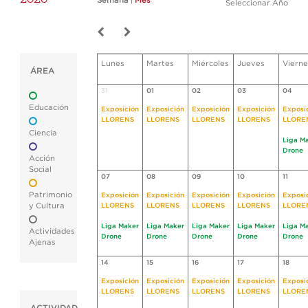
Semana
|
Mes
Seleccionar Año
Lunes
Martes
Miércoles
Jueves
Vierne
ÁREA
31
01
02
03
04
Educación
Exposición
Exposición
Exposición
Exposición
Exposi
LLORENS
LLORENS
LLORENS
LLORENS
LLORE
Ciencia
Liga M
Drone
Acción
Social
07
08
09
10
11
Patrimonio
Exposición
Exposición
Exposición
Exposición
Exposi
y Cultura
LLORENS
LLORENS
LLORENS
LLORENS
LLORE
Liga Maker
Liga Maker
Liga Maker
Liga Maker
Liga M
Actividades
Drone
Drone
Drone
Drone
Drone
Ajenas
14
15
16
17
18
Exposición
Exposición
Exposición
Exposición
Exposi
LLORENS
LLORENS
LLORENS
LLORENS
LLORE