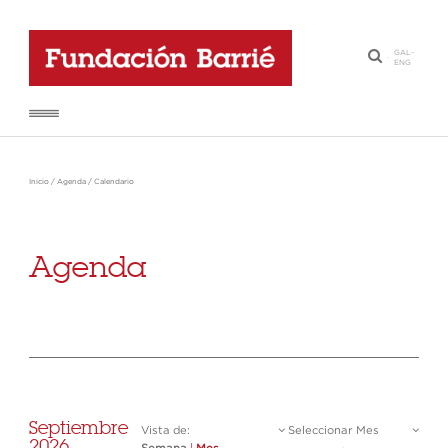
GAL
-
·
ENG
Inicio
/
Agenda
/
Calendario
Agenda
Septiembre
Vista de:
Seleccionar Mes
2026