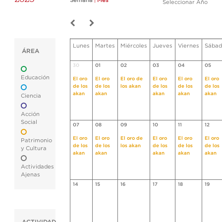
Semana
|
Mes
Seleccionar Año
Lunes
Martes
Miércoles
Jueves
Viernes
Sábad
ÁREA
30
01
02
03
04
05
Educación
El oro
El oro
El oro de
El oro
El oro
El oro
de los
de los
los akan
de los
de los
de los
akan
akan
akan
akan
akan
Ciencia
Acción
Social
07
08
09
10
11
12
El oro
El oro
El oro de
El oro
El oro
El oro
Patrimonio
de los
de los
los akan
de los
de los
de los
y Cultura
akan
akan
akan
akan
akan
Actividades
Ajenas
14
15
16
17
18
19