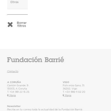
Otros
Borrar
filtros
Contacto
A CORUÑA
VIGO
Cantón Grande, 9
Policarpo Sanz, 31
15003
,
A Coruña
36202
,
Vigo
T.
+34 981 22 15 25
T.
+34 986 11 02 20
Mapa
Mapa
Newsletter
Recibe en tu correo toda la actualidad de la Fundación Barrié