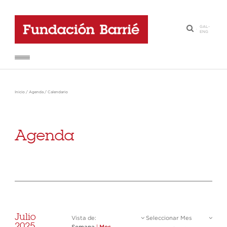
GAL
-
·
ENG
Inicio
/
Agenda
/
Calendario
Agenda
Julio
Vista de:
Seleccionar Mes
2025